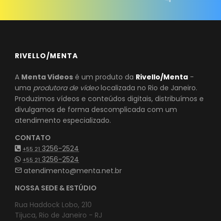
RIVELLO/MENTA
A
Menta Videos
é um produto da
Rivello/Menta
-
uma
produtora de vídeo
localizada no Rio de Janeiro.
Produzimos vídeos e conteúdos digitais, distribuímos e
divulgamos de forma descomplicada com um
atendimento especializado.
CONTATO
3256-2524
+55 21
3256-2524
+55 21
atendimento@menta.net.br
NOSSA SEDE & ESTÚDIO
Rua Haddock Lobo, 210
Tijuca, Rio de Janeiro - RJ