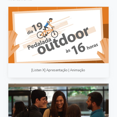
FOTOGRAFIA
PRODUTO/SERVIÇO
GASTRONOMIA
CORPORATIVO
ESTÚDIO
FOTO/VÍDEO
[Listen X] Apresentação | Animação
VÍDEOS DE GASTRONOMIA
RECEITA / AULA
PRODUTO/SERVIÇO
INSTITUCIONAL