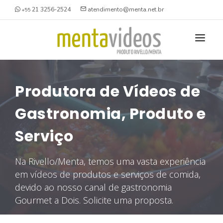
21 3256-2524
atendimento@menta.net.br
+55
NOSSO PORTFÓLIO
Produtora de Vídeos de
O QUE FAZEMOS
Gastronomia, Produto e
QUEM SOMOS
VÍDEOS GRAVADOS
Serviço
ESTÚDIO
INSTITUCIONAL
Na Rivello/Menta, temos uma vasta experiência
VAGAS
DEPOIMENTO
em vídeos de produtos e serviços de comida,
BRANDED CONTENT
CONTATO
devido ao nosso canal de gastronomia
TREINAMENTO / AULA
Gourmet a Dois. Solicite uma proposta.
SEGURANÇA SMS/HSE