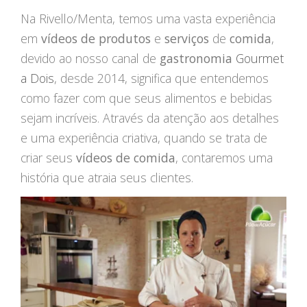
STORYTELLING
Na Rivello/Menta, temos uma vasta experiência
em
vídeos de produtos
e
serviços
de
comida
,
TURÍSTICO
devido ao nosso canal de
gastronomia
Gourmet
EDIÇÃO / CAPTAÇÃO
a Dois
, desde 2014, significa que entendemos
DRONE
como fazer com que seus alimentos e bebidas
ONG/SOCIOAMBIENTAL
sejam incríveis. Através da atenção aos detalhes
e uma experiência criativa, quando se trata de
TV INTERNA/PAINEL
criar seus
vídeos de comida
, contaremos uma
VÍDEOS ANIMADOS
história que atraia seus clientes.
INSTITUCIONAL
EXPLICATIVO
INFOGRÁFICO
MÍDIA INDOOR
PRODUTO/SERVIÇO