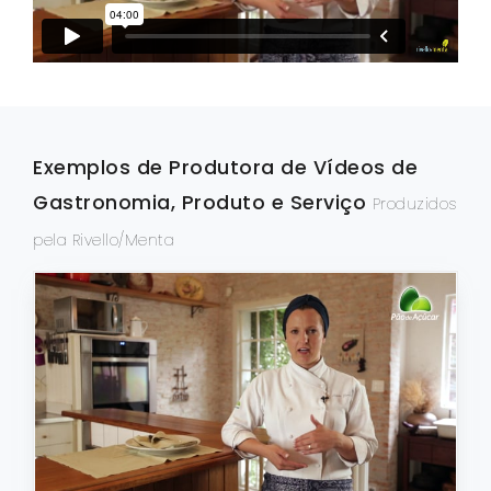
FOTOGRAFIA
PRODUTO/SERVIÇO
GASTRONOMIA
Exemplos de Produtora de Vídeos de
CORPORATIVO
Gastronomia, Produto e Serviço
Produzidos
ESTÚDIO
pela Rivello/Menta
FOTO/VÍDEO
VÍDEOS DE GASTRONOMIA
RECEITA / AULA
PRODUTO/SERVIÇO
INSTITUCIONAL