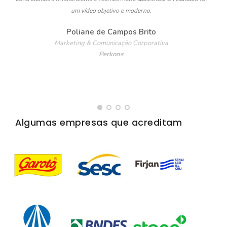
um vídeo objetivo e moderno.
q
Poliane de Campos Brito
Marketing & Comunicação Corporativa
Perkons
Algumas empresas que acreditam