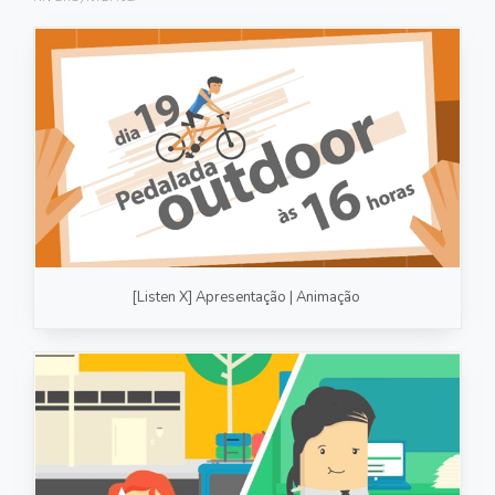
FOTOGRAFIA
PRODUTO/SERVIÇO
GASTRONOMIA
CORPORATIVO
ESTÚDIO
FOTO/VÍDEO
[Listen X] Apresentação | Animação
VÍDEOS DE GASTRONOMIA
RECEITA / AULA
PRODUTO/SERVIÇO
INSTITUCIONAL