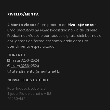
RIVELLO/MENTA
A
Menta Videos
é um produto da
Rivello/Menta
-
uma
produtora de vídeo
localizada no Rio de Janeiro.
Produzimos vídeos e conteúdos digitais, distribuímos e
divulgamos de forma descomplicada com um
atendimento especializado.
CONTATO
3256-2524
+55 21
3256-2524
+55 21
atendimento@menta.net.br
NOSSA SEDE & ESTÚDIO
Rua Haddock Lobo, 210
Tijuca, Rio de Janeiro - RJ
20260-142