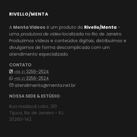
RIVELLO/MENTA
A
Menta Videos
é um produto da
Rivello/Menta
-
uma
produtora de vídeo
localizada no Rio de Janeiro.
Produzimos vídeos e conteúdos digitais, distribuímos e
divulgamos de forma descomplicada com um
atendimento especializado.
CONTATO
3256-2524
+55 21
3256-2524
+55 21
atendimento@menta.net.br
NOSSA SEDE & ESTÚDIO
Rua Haddock Lobo, 210
Tijuca, Rio de Janeiro - RJ
20260-142