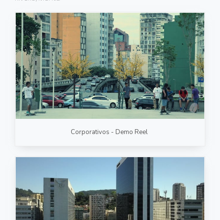
FOTOGRAFIA
PRODUTO/SERVIÇO
GASTRONOMIA
CORPORATIVO
ESTÚDIO
FOTO/VÍDEO
Corporativos - Demo Reel
VÍDEOS DE GASTRONOMIA
RECEITA / AULA
PRODUTO/SERVIÇO
INSTITUCIONAL