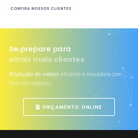
CONFIRA NOSSOS CLIENTES
Se prepare para
atrair mais clientes
Produção de vídeos
eficiente e inovadora com
foco em negócios.
ORÇAMENTO ONLINE