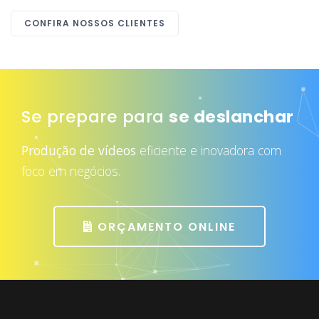
CONFIRA NOSSOS CLIENTES
Se prepare para
se deslanchar
Produção de vídeos
eficiente e inovadora com
foco em negócios.
ORÇAMENTO ONLINE