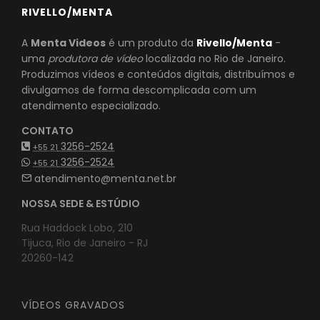
RIVELLO/MENTA
A
Menta Videos
é um produto da
Rivello/Menta
-
uma
produtora de vídeo
localizada no Rio de Janeiro.
Produzimos vídeos e conteúdos digitais, distribuímos e
divulgamos de forma descomplicada com um
atendimento especializado.
CONTATO
3256-2524
+55 21
3256-2524
+55 21
atendimento@menta.net.br
NOSSA SEDE & ESTÚDIO
Rua Haddock Lobo, 210
Tijuca, Rio de Janeiro - RJ
20260-142
VÍDEOS GRAVADOS