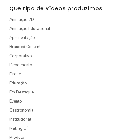
STORYTELLING
Que tipo de vídeos produzimos:
TURÍSTICO
Animação 2D
Animação Educacional
EDIÇÃO / CAPTAÇÃO
Apresentação
DRONE
Branded Content
ONG/SOCIOAMBIENTAL
Corporativo
TV INTERNA/PAINEL
Depoimento
Drone
VÍDEOS ANIMADOS
Educação
Em Destaque
INSTITUCIONAL
Evento
EXPLICATIVO
Gastronomia
INFOGRÁFICO
Institucional
MÍDIA INDOOR
Making Of
Produto
PRODUTO/SERVIÇO