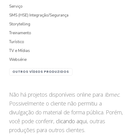
Serviço
FOTOGRAFIA
SMS (HSE) Integração/Segurança
Storytelling
PRODUTO/SERVIÇO
Treinamento
GASTRONOMIA
Turístico
CORPORATIVO
TV e Mídias
Websérie
ESTÚDIO
OUTROS VÍDEOS PRODUZIDOS
FOTO/VÍDEO
VÍDEOS DE GASTRONOMIA
Não há projetos disponíveis online para
Ibmec
.
Possivelmente o cliente não permitiu a
RECEITA / AULA
divulgação do material de forma pública. Porém,
PRODUTO/SERVIÇO
você pode conferir,
clicando aqui
, outras
INSTITUCIONAL
produções para outros clientes.