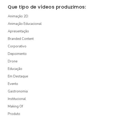
STORYTELLING
Que tipo de vídeos produzimos:
TURÍSTICO
Animação 2D
Animação Educacional
EDIÇÃO / CAPTAÇÃO
Apresentação
DRONE
Branded Content
ONG/SOCIOAMBIENTAL
Corporativo
TV INTERNA/PAINEL
Depoimento
Drone
VÍDEOS ANIMADOS
Educação
Em Destaque
INSTITUCIONAL
Evento
EXPLICATIVO
Gastronomia
INFOGRÁFICO
Institucional
MÍDIA INDOOR
Making Of
Produto
PRODUTO/SERVIÇO