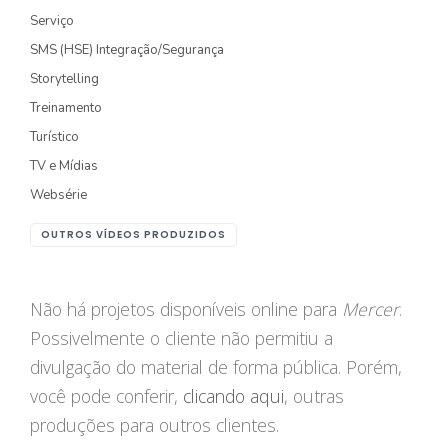
Serviço
FOTOGRAFIA
SMS (HSE) Integração/Segurança
Storytelling
PRODUTO/SERVIÇO
Treinamento
GASTRONOMIA
Turístico
CORPORATIVO
TV e Mídias
Websérie
ESTÚDIO
OUTROS VÍDEOS PRODUZIDOS
FOTO/VÍDEO
VÍDEOS DE GASTRONOMIA
Não há projetos disponíveis online para
Mercer
.
Possivelmente o cliente não permitiu a
RECEITA / AULA
divulgação do material de forma pública. Porém,
PRODUTO/SERVIÇO
você pode conferir,
clicando aqui
, outras
INSTITUCIONAL
produções para outros clientes.