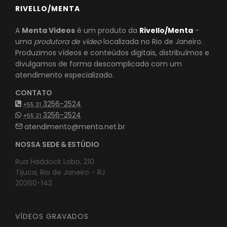
RIVELLO/MENTA
A
Menta Videos
é um produto da
Rivello/Menta
-
uma
produtora de vídeo
localizada no Rio de Janeiro.
Produzimos vídeos e conteúdos digitais, distribuímos e
divulgamos de forma descomplicada com um
atendimento especializado.
CONTATO
3256-2524
+55 21
3256-2524
+55 21
atendimento@menta.net.br
NOSSA SEDE & ESTÚDIO
Rua Haddock Lobo, 210
Tijuca, Rio de Janeiro - RJ
20260-142
VÍDEOS GRAVADOS