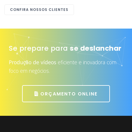
CONFIRA NOSSOS CLIENTES
Se prepare para
se deslanchar
Produção de vídeos
eficiente e inovadora com
foco em negócios.
ORÇAMENTO ONLINE