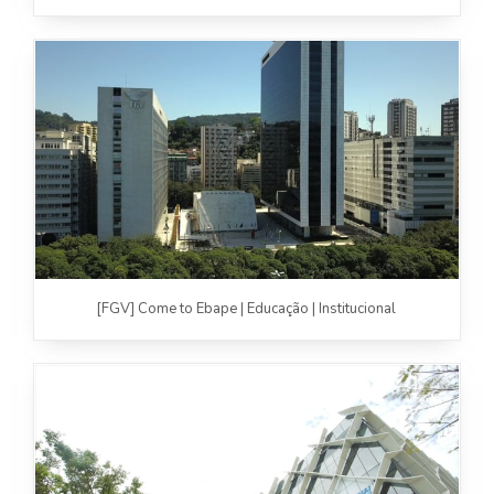
FOTOGRAFIA
PRODUTO/SERVIÇO
GASTRONOMIA
CORPORATIVO
ESTÚDIO
FOTO/VÍDEO
[FGV] Come to Ebape | Educação | Institucional
VÍDEOS DE GASTRONOMIA
RECEITA / AULA
PRODUTO/SERVIÇO
INSTITUCIONAL