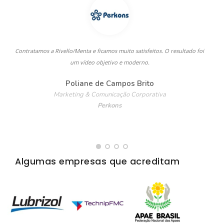
Contratamos a Rivello/Menta e ficamos muito satisfeitos. O resultado foi
A
um vídeo objetivo e moderno.
Poliane de Campos Brito
Marketing & Comunicação Corporativa
Perkons
Algumas empresas que acreditam