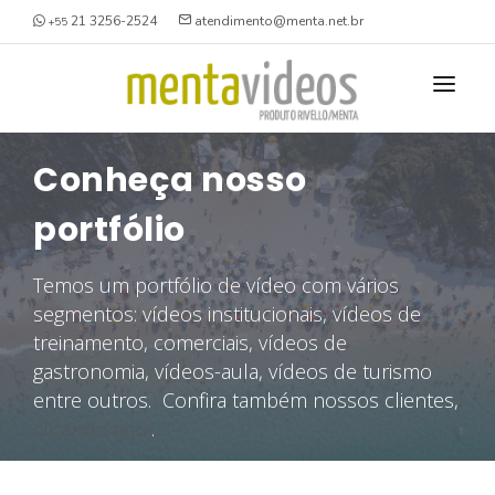
21 3256-2524
atendimento@menta.net.br
+55
NOSSO PORTFÓLIO
Conheça nosso
O QUE FAZEMOS
portfólio
QUEM SOMOS
VÍDEOS GRAVADOS
Temos um portfólio de vídeo com vários
ESTÚDIO
segmentos: vídeos institucionais, vídeos de
INSTITUCIONAL
treinamento, comerciais, vídeos de
VAGAS
DEPOIMENTO
gastronomia, vídeos-aula, vídeos de turismo
entre outros. Confira também nossos clientes,
BRANDED CONTENT
CONTATO
clicando aqui
.
TREINAMENTO / AULA
SEGURANÇA SMS/HSE