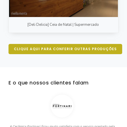
[Deli Delicia] Ceia de Natal | Supermercado
CLIQUE AQUI PARA CONFERIR OUTRAS PRODUÇÕES
E o que nossos clientes falam
A Cerâmica Portinari ficou muito satisfeita com o serviço prestado pela
C