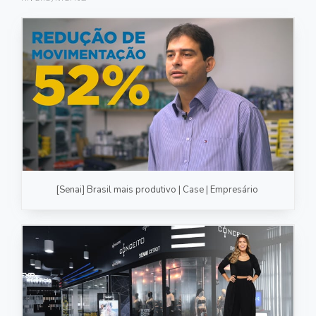
FOTOGRAFIA
PRODUTO/SERVIÇO
GASTRONOMIA
CORPORATIVO
ESTÚDIO
FOTO/VÍDEO
[Senai] Brasil mais produtivo | Case | Empresário
VÍDEOS DE GASTRONOMIA
RECEITA / AULA
PRODUTO/SERVIÇO
INSTITUCIONAL