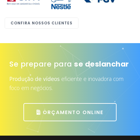
CONFIRA NOSSOS CLIENTES
Se prepare para
atrair mais clientes
Produção de vídeos
eficiente e inovadora com
foco em negócios.
ORÇAMENTO ONLINE