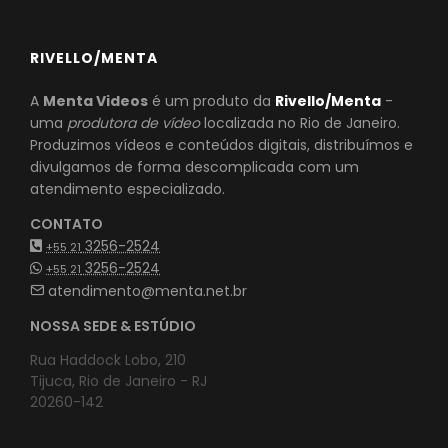
RIVELLO/MENTA
A
Menta Videos
é um produto da
Rivello/Menta
-
uma
produtora de vídeo
localizada no Rio de Janeiro.
Produzimos vídeos e conteúdos digitais, distribuímos e
divulgamos de forma descomplicada com um
atendimento especializado.
CONTATO
3256-2524
+55 21
3256-2524
+55 21
atendimento@menta.net.br
NOSSA SEDE & ESTÚDIO
Rua Haddock Lobo, 210
Tijuca, Rio de Janeiro - RJ
20260-142