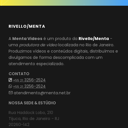
RIVELLO/MENTA
A
Menta Videos
é um produto da
Rivello/Menta
-
uma
produtora de vídeo
localizada no Rio de Janeiro.
Produzimos vídeos e conteúdos digitais, distribuímos e
divulgamos de forma descomplicada com um
atendimento especializado.
CONTATO
3256-2524
+55 21
3256-2524
+55 21
atendimento@menta.net.br
NOSSA SEDE & ESTÚDIO
Rua Haddock Lobo, 210
Tijuca, Rio de Janeiro - RJ
20260-142