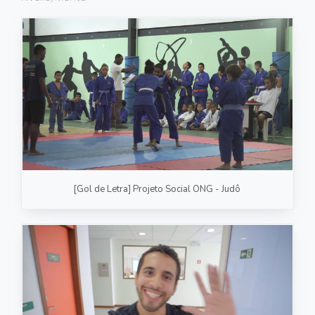
FOTOGRAFIA
PRODUTO/SERVIÇO
GASTRONOMIA
CORPORATIVO
ESTÚDIO
FOTO/VÍDEO
[Gol de Letra] Projeto Social ONG - Judô
VÍDEOS DE GASTRONOMIA
RECEITA / AULA
PRODUTO/SERVIÇO
INSTITUCIONAL