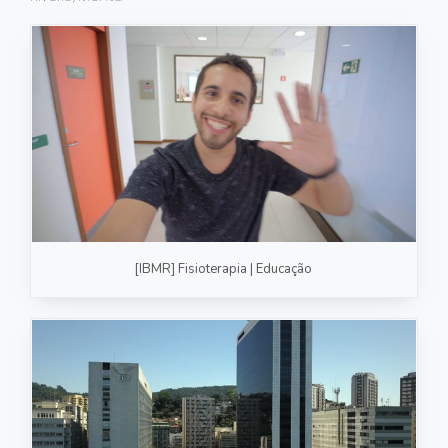
FOTOGRAFIA
PRODUTO/SERVIÇO
GASTRONOMIA
CORPORATIVO
ESTÚDIO
FOTO/VÍDEO
[IBMR] Fisioterapia | Educação
VÍDEOS DE GASTRONOMIA
RECEITA / AULA
PRODUTO/SERVIÇO
INSTITUCIONAL