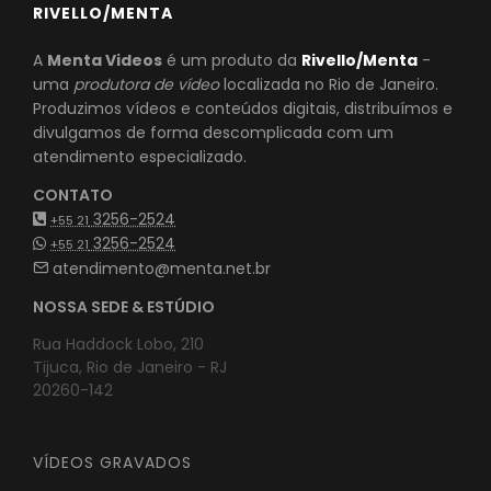
RIVELLO/MENTA
A
Menta Videos
é um produto da
Rivello/Menta
-
uma
produtora de vídeo
localizada no Rio de Janeiro.
Produzimos vídeos e conteúdos digitais, distribuímos e
divulgamos de forma descomplicada com um
atendimento especializado.
CONTATO
3256-2524
+55 21
3256-2524
+55 21
atendimento@menta.net.br
NOSSA SEDE & ESTÚDIO
Rua Haddock Lobo, 210
Tijuca, Rio de Janeiro - RJ
20260-142