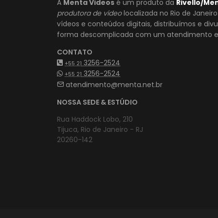
A
Menta Videos
é um produto da
Rivello/Me
produtora de vídeo
localizada no Rio de Janeir
vídeos e conteúdos digitais, distribuímos e di
forma descomplicada com um atendimento es
CONTATO
3256-2524
+55 21
3256-2524
+55 21
atendimento@menta.net.br
NOSSA SEDE & ESTÚDIO
Rua Haddock Lobo, 210
Tijuca, Rio de Janeiro - RJ
20260-142