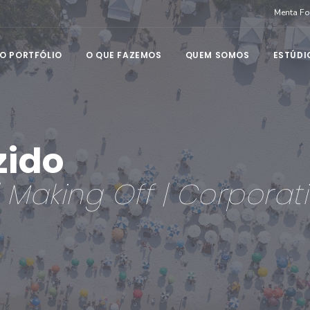
Menta F
O PORTFÓLIO
O QUE FAZEMOS
QUEM SOMOS
ESTÚDI
zido
 | Making Off | Corporat