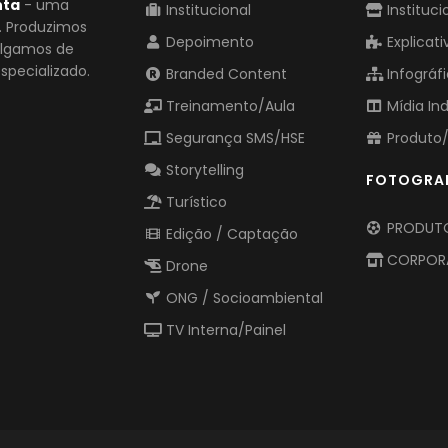
nta
- uma
Institucional
Instituci
o. Produzimos
Depoimento
Explicati
vulgamos de
pecializado.
Branded Content
Infográf
Treinamento/Aula
Mídia In
Segurança SMS/HSE
Produto/
Storytelling
FOTOGRA
Turístico
PRODUTO
Edição / Captação
CORPOR
Drone
ONG / Socioambiental
TV Interna/Painel