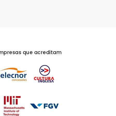
mpresas que acreditam
Ao contratar a Rivello/Menta ficamos super
tranquilos em relação ao profissionalismo da 
e ao material que seria entregue. Fomos muit
atendidos e toda nossa empresa ficou satisfei
o trabalho realizado. Deixo aqui meu muito o
a toda equipe Rivello/Menta. Vamos em frente
Lucas Beija
Marketing