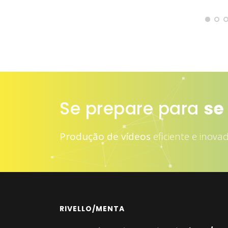
Se prepare para
at
Produção de vídeos
eficiente e inova
RIVELLO/MENTA