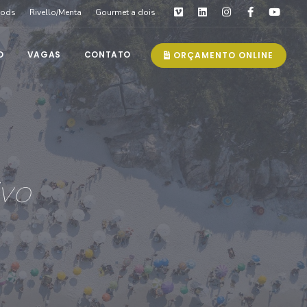
oods
Rivello/Menta
Gourmet a dois
O
VAGAS
CONTATO
ORÇAMENTO ONLINE
ivo