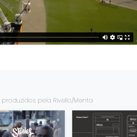
s
produzidos pela Rivello/Menta