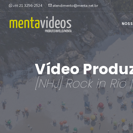
21 3256-2524
atendimento@menta.net.br
+55
NOSS
Vídeo Produ
[NHJ] Rock in Rio