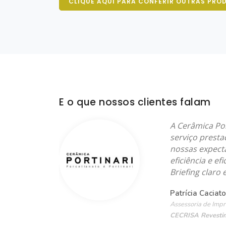
CLIQUE AQUI PARA CONFERIR OUTRAS PRO
E o que nossos clientes falam
uito
A Cerâmica Por
ivo e
serviço presta
nossas expect
eficiência e e
Briefing claro
Patrícia Caciato
Assessoria de Imp
CECRISA Revestim