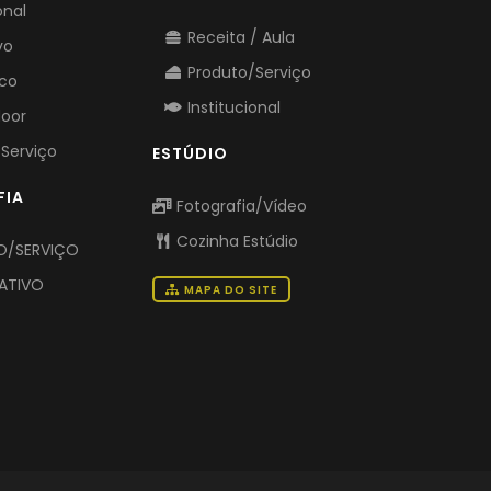
onal
Receita / Aula
vo
Produto/Serviço
ico
Institucional
door
Serviço
ESTÚDIO
FIA
Fotografia/Vídeo
Cozinha Estúdio
/SERVIÇO
ATIVO
MAPA DO SITE