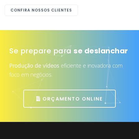
CONFIRA NOSSOS CLIENTES
Se prepare para
se deslanchar
Produção de vídeos
eficiente e inovadora com
foco em negócios.
ORÇAMENTO ONLINE