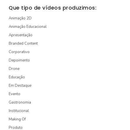
STORYTELLING
Que tipo de vídeos produzimos:
TURÍSTICO
Animação 2D
Animação Educacional
EDIÇÃO / CAPTAÇÃO
Apresentação
DRONE
Branded Content
ONG/SOCIOAMBIENTAL
Corporativo
TV INTERNA/PAINEL
Depoimento
Drone
VÍDEOS ANIMADOS
Educação
Em Destaque
INSTITUCIONAL
Evento
EXPLICATIVO
Gastronomia
INFOGRÁFICO
Institucional
MÍDIA INDOOR
Making Of
Produto
PRODUTO/SERVIÇO