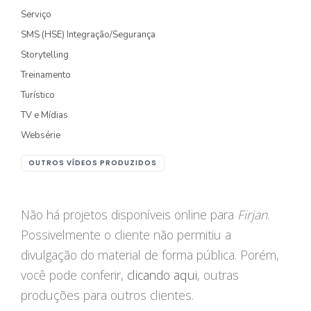
Serviço
FOTOGRAFIA
SMS (HSE) Integração/Segurança
Storytelling
PRODUTO/SERVIÇO
Treinamento
GASTRONOMIA
Turístico
CORPORATIVO
TV e Mídias
Websérie
ESTÚDIO
OUTROS VÍDEOS PRODUZIDOS
FOTO/VÍDEO
VÍDEOS DE GASTRONOMIA
Não há projetos disponíveis online para
Firjan
.
Possivelmente o cliente não permitiu a
RECEITA / AULA
divulgação do material de forma pública. Porém,
PRODUTO/SERVIÇO
você pode conferir,
clicando aqui
, outras
INSTITUCIONAL
produções para outros clientes.