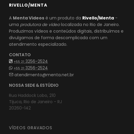
RIVELLO/MENTA
A
Menta Videos
é um produto da
Rivello/Menta
-
uma
produtora de vídeo
localizada no Rio de Janeiro.
Produzimos vídeos e conteúdos digitais, distribuímos e
divulgamos de forma descomplicada com um
atendimento especializado.
CONTATO
3256-2524
+55 21
3256-2524
+55 21
atendimento@menta.net.br
NOSSA SEDE & ESTÚDIO
Rua Haddock Lobo, 210
Tijuca, Rio de Janeiro - RJ
20260-142
VÍDEOS GRAVADOS