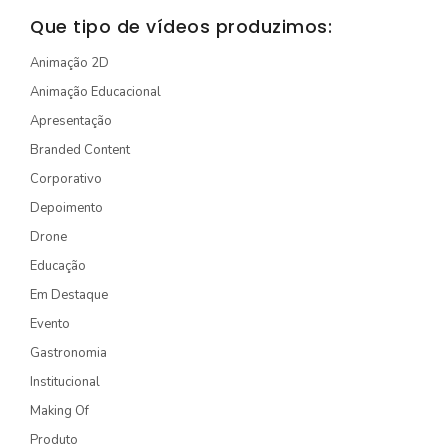
STORYTELLING
Que tipo de vídeos produzimos:
TURÍSTICO
Animação 2D
Animação Educacional
EDIÇÃO / CAPTAÇÃO
Apresentação
DRONE
Branded Content
ONG/SOCIOAMBIENTAL
Corporativo
TV INTERNA/PAINEL
Depoimento
Drone
VÍDEOS ANIMADOS
Educação
Em Destaque
INSTITUCIONAL
Evento
EXPLICATIVO
Gastronomia
INFOGRÁFICO
Institucional
MÍDIA INDOOR
Making Of
Produto
PRODUTO/SERVIÇO