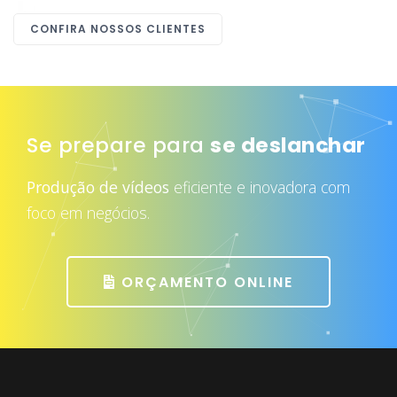
CONFIRA NOSSOS CLIENTES
Se prepare para
se deslanchar
Produção de vídeos
eficiente e inovadora com
foco em negócios.
ORÇAMENTO ONLINE