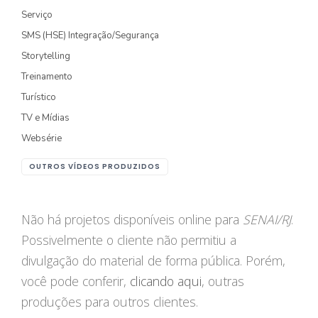
Serviço
FOTOGRAFIA
SMS (HSE) Integração/Segurança
Storytelling
PRODUTO/SERVIÇO
Treinamento
GASTRONOMIA
Turístico
CORPORATIVO
TV e Mídias
Websérie
ESTÚDIO
OUTROS VÍDEOS PRODUZIDOS
FOTO/VÍDEO
VÍDEOS DE GASTRONOMIA
Não há projetos disponíveis online para
SENAI/RJ
.
Possivelmente o cliente não permitiu a
RECEITA / AULA
divulgação do material de forma pública. Porém,
PRODUTO/SERVIÇO
você pode conferir,
clicando aqui
, outras
INSTITUCIONAL
produções para outros clientes.