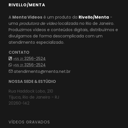
RIVELLO/MENTA
A
Menta Videos
é um produto da
Rivello/Menta
-
uma
produtora de vídeo
localizada no Rio de Janeiro.
Produzimos vídeos e conteúdos digitais, distribuímos e
divulgamos de forma descomplicada com um
atendimento especializado.
CONTATO
3256-2524
+55 21
3256-2524
+55 21
atendimento@menta.net.br
NOSSA SEDE & ESTÚDIO
Rua Haddock Lobo, 210
Tijuca, Rio de Janeiro - RJ
20260-142
VÍDEOS GRAVADOS