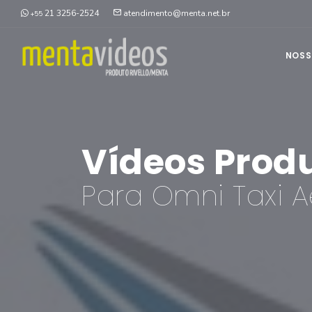
21 3256-2524
atendimento@menta.net.br
+55
NOSS
Vídeos Prod
Para Omni Taxi 