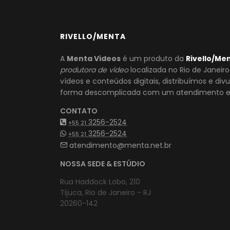
RIVELLO/MENTA
A
Menta Videos
é um produto da
Rivello/Me
produtora de vídeo
localizada no Rio de Janeir
vídeos e conteúdos digitais, distribuímos e di
forma descomplicada com um atendimento es
CONTATO
3256-2524
+55 21
3256-2524
+55 21
atendimento@menta.net.br
NOSSA SEDE & ESTÚDIO
Rua Haddock Lobo, 210
Tijuca, Rio de Janeiro - RJ
20260-142