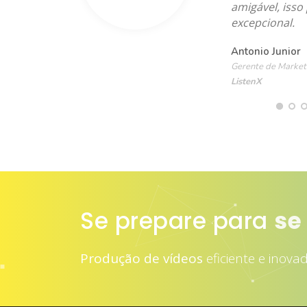
amigável, isso
excepcional.
Antonio Junior
Gerente de Market
ListenX
Se prepare para
se
Produção de vídeos
eficiente e inova