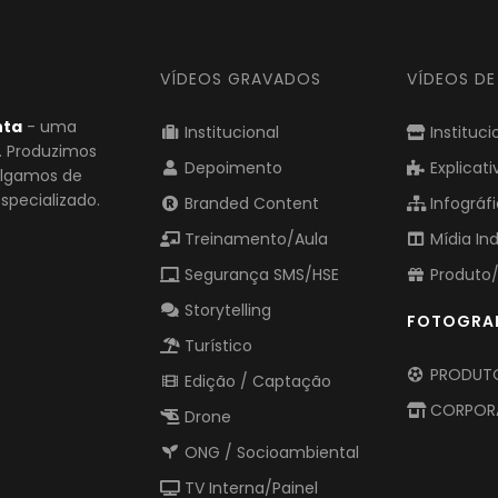
VÍDEOS GRAVADOS
VÍDEOS D
nta
- uma
Institucional
Instituci
o. Produzimos
Depoimento
Explicati
vulgamos de
pecializado.
Branded Content
Infográf
Treinamento/Aula
Mídia In
Segurança SMS/HSE
Produto/
Storytelling
FOTOGRA
Turístico
PRODUTO
Edição / Captação
CORPOR
Drone
ONG / Socioambiental
TV Interna/Painel