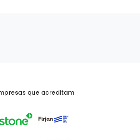
mpresas que acreditam
A Cerâmica Portinari ficou muito satisfeita co
serviço prestado pela Rivello/Menta. Além de 
nossas expectativas, tudo aconteceu com mui
eficiência e eficácia, sem nenhuma complicaçã
Briefing claro e edição excelente. Recomenda