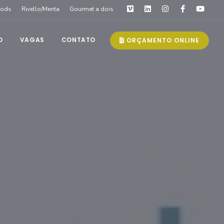
oods
Rivello/Menta
Gourmet a dois
O
VAGAS
CONTATO
ORÇAMENTO ONLINE