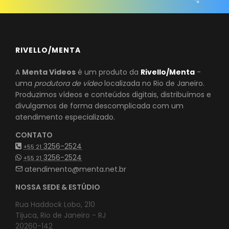
RIVELLO/MENTA
A
Menta Videos
é um produto da
Rivello/Menta
-
uma
produtora de vídeo
localizada no Rio de Janeiro.
Produzimos vídeos e conteúdos digitais, distribuímos e
divulgamos de forma descomplicada com um
atendimento especializado.
CONTATO
3256-2524
+55 21
3256-2524
+55 21
atendimento@menta.net.br
NOSSA SEDE & ESTÚDIO
Rua Haddock Lobo, 210
Tijuca, Rio de Janeiro - RJ
20260-142