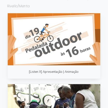
Rivello/Menta
FOTOGRAFIA
PRODUTO/SERVIÇO
GASTRONOMIA
CORPORATIVO
ESTÚDIO
FOTO/VÍDEO
VÍDEOS DE GASTRONOMIA
[Listen X] Apresentação | Animação
RECEITA / AULA
PRODUTO/SERVIÇO
INSTITUCIONAL