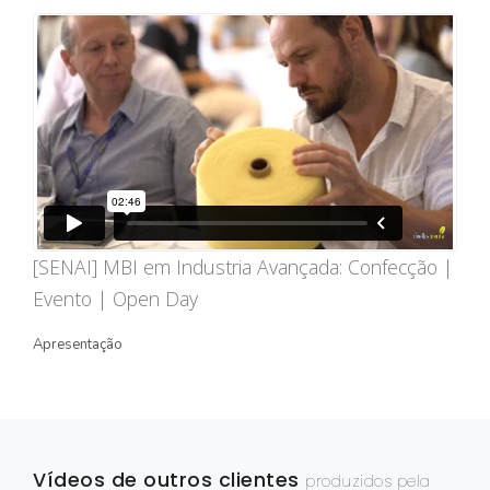
STORYTELLING
TURÍSTICO
EDIÇÃO / CAPTAÇÃO
DRONE
ONG/SOCIOAMBIENTAL
TV INTERNA/PAINEL
[SENAI] MBI em Industria Avançada: Confecção |
VÍDEOS ANIMADOS
Evento | Open Day
INSTITUCIONAL
Apresentação
EXPLICATIVO
INFOGRÁFICO
MÍDIA INDOOR
Vídeos de outros clientes
produzidos pela
PRODUTO/SERVIÇO