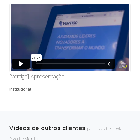
STORYTELLING
TURÍSTICO
EDIÇÃO / CAPTAÇÃO
DRONE
ONG/SOCIOAMBIENTAL
TV INTERNA/PAINEL
[Vertigo] Apresentação
VÍDEOS ANIMADOS
Institucional
INSTITUCIONAL
EXPLICATIVO
INFOGRÁFICO
Vídeos de outros clientes
MÍDIA INDOOR
produzidos pela
Rivello/Menta
PRODUTO/SERVIÇO