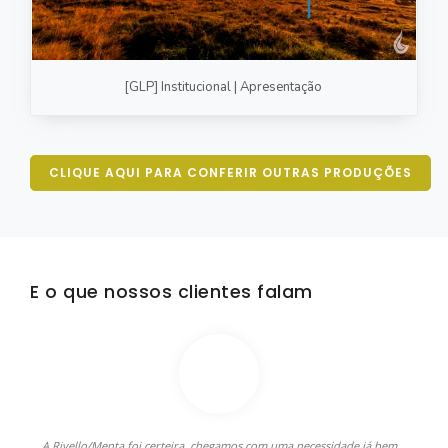
[GLP] Institucional | Apresentação
CLIQUE AQUI PARA CONFERIR OUTRAS PRODUÇÕES
E o que nossos clientes falam
A Rivello/Menta foi certeira, chegamos com uma necessidade já bem
C