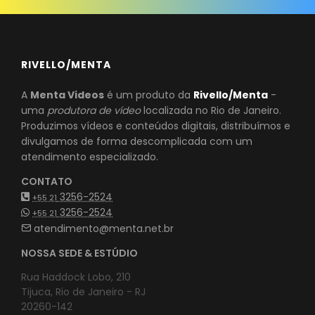
RIVELLO/MENTA
A
Menta Videos
é um produto da
Rivello/Menta
-
uma
produtora de vídeo
localizada no Rio de Janeiro.
Produzimos vídeos e conteúdos digitais, distribuímos e
divulgamos de forma descomplicada com um
atendimento especializado.
CONTATO
3256-2524
+55 21
3256-2524
+55 21
atendimento@menta.net.br
NOSSA SEDE & ESTÚDIO
Rua Haddock Lobo, 210
Tijuca, Rio de Janeiro - RJ
20260-142