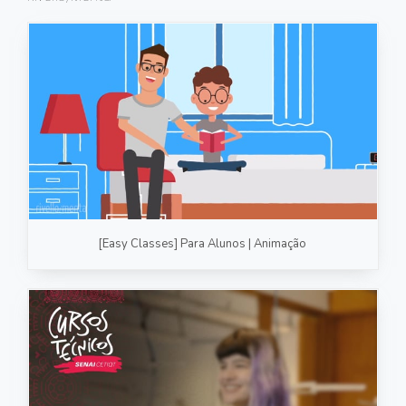
FOTOGRAFIA
PRODUTO/SERVIÇO
GASTRONOMIA
CORPORATIVO
ESTÚDIO
FOTO/VÍDEO
[Easy Classes] Para Alunos | Animação
VÍDEOS DE GASTRONOMIA
RECEITA / AULA
PRODUTO/SERVIÇO
INSTITUCIONAL