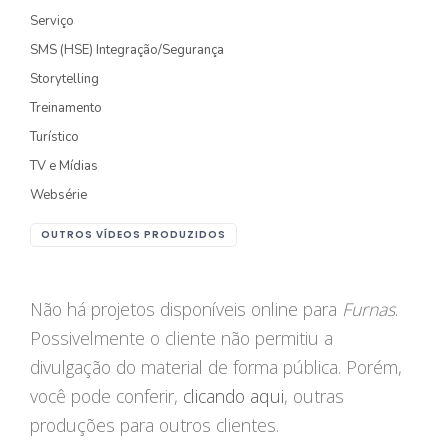
Serviço
FOTOGRAFIA
SMS (HSE) Integração/Segurança
Storytelling
PRODUTO/SERVIÇO
Treinamento
GASTRONOMIA
Turístico
CORPORATIVO
TV e Mídias
Websérie
ESTÚDIO
OUTROS VÍDEOS PRODUZIDOS
FOTO/VÍDEO
VÍDEOS DE GASTRONOMIA
Não há projetos disponíveis online para
Furnas
.
Possivelmente o cliente não permitiu a
RECEITA / AULA
divulgação do material de forma pública. Porém,
PRODUTO/SERVIÇO
você pode conferir,
clicando aqui
, outras
INSTITUCIONAL
produções para outros clientes.