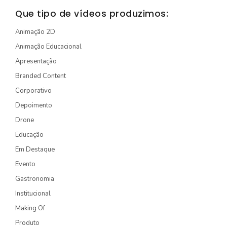
STORYTELLING
Que tipo de vídeos produzimos:
TURÍSTICO
Animação 2D
Animação Educacional
EDIÇÃO / CAPTAÇÃO
Apresentação
DRONE
Branded Content
ONG/SOCIOAMBIENTAL
Corporativo
TV INTERNA/PAINEL
Depoimento
Drone
VÍDEOS ANIMADOS
Educação
Em Destaque
INSTITUCIONAL
Evento
EXPLICATIVO
Gastronomia
INFOGRÁFICO
Institucional
MÍDIA INDOOR
Making Of
Produto
PRODUTO/SERVIÇO