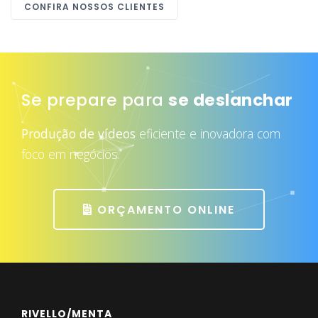
CONFIRA NOSSOS CLIENTES
Se prepare para
atrair mais clientes
Produção de vídeos
eficiente e inovadora com
foco em negócios.
ORÇAMENTO ONLINE