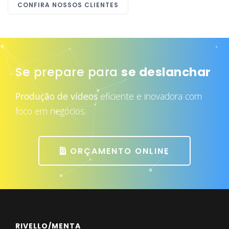
CONFIRA NOSSOS CLIENTES
Se prepare para
se deslanchar
Produção de vídeos
eficiente e inovadora com
foco em negócios.
ORÇAMENTO ONLINE
RIVELLO/MENTA