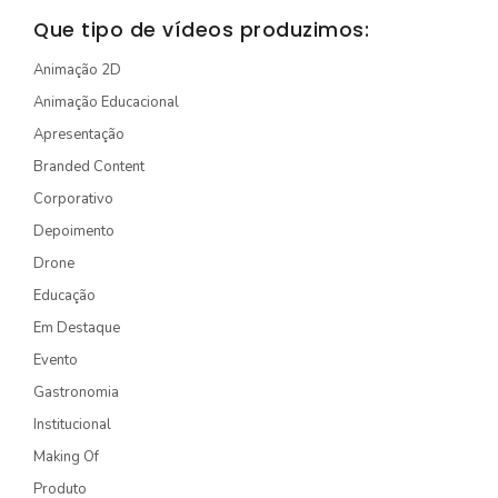
STORYTELLING
Que tipo de vídeos produzimos:
TURÍSTICO
Animação 2D
Animação Educacional
EDIÇÃO / CAPTAÇÃO
Apresentação
DRONE
Branded Content
ONG/SOCIOAMBIENTAL
Corporativo
TV INTERNA/PAINEL
Depoimento
Drone
VÍDEOS ANIMADOS
Educação
Em Destaque
INSTITUCIONAL
Evento
EXPLICATIVO
Gastronomia
INFOGRÁFICO
Institucional
MÍDIA INDOOR
Making Of
Produto
PRODUTO/SERVIÇO