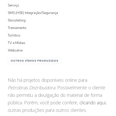
Serviço
FOTOGRAFIA
SMS (HSE) Integração/Segurança
Storytelling
PRODUTO/SERVIÇO
Treinamento
GASTRONOMIA
Turístico
CORPORATIVO
TV e Mídias
Websérie
ESTÚDIO
OUTROS VÍDEOS PRODUZIDOS
FOTO/VÍDEO
VÍDEOS DE GASTRONOMIA
Não há projetos disponíveis online para
Petrobras Distribuidora
. Possivelmente o cliente
RECEITA / AULA
não permitiu a divulgação do material de forma
PRODUTO/SERVIÇO
pública. Porém, você pode conferir,
clicando aqui
,
INSTITUCIONAL
outras produções para outros clientes.