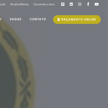
oods
Rivello/Menta
Gourmet a dois
O
VAGAS
CONTATO
ORÇAMENTO ONLINE