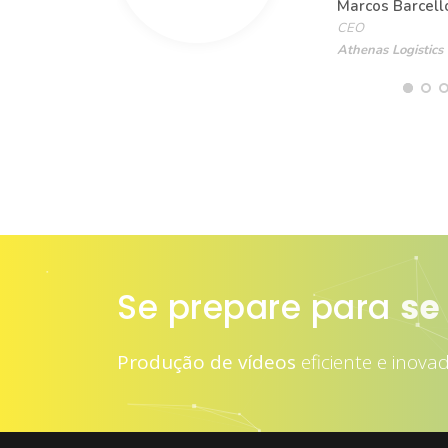
Marcos Barcell
CEO
Athenas Logistics
Se prepare para
se
Produção de vídeos
eficiente e inova