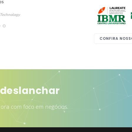
os
 Technology
CONFIRA NOSS
 deslanchar
dora com foco em negócios.