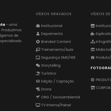
VÍDEOS GRAVADOS
VÍDEOS D
nta
- uma
Institucional
Instituci
o. Produzimos
Depoimento
Explicati
vulgamos de
pecializado.
Branded Content
Infográf
Treinamento/Aula
Mídia In
Segurança SMS/HSE
Produto/
Storytelling
FOTOGRA
Turístico
PRODUTO
Edição / Captação
CORPOR
Drone
ONG / Socioambiental
TV Interna/Painel