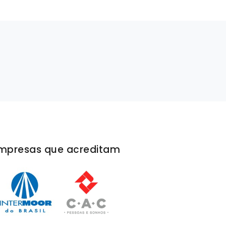
mpresas que acreditam
A equipe da Rivello/Menta, do financeiro à pr
foi extremamente solícita durante todo o proc
resultado final reflete o ótimo trabalho e aten
detalhes. Super indico!