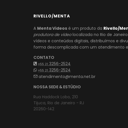
RIVELLO/MENTA
A
Menta Videos
é um produto da
Rivello/Me
produtora de vídeo
localizada no Rio de Janeir
vídeos e conteúdos digitais, distribuímos e di
forma descomplicada com um atendimento es
CONTATO
3256-2524
+55 21
3256-2524
+55 21
atendimento@menta.net.br
NOSSA SEDE & ESTÚDIO
Rua Haddock Lobo, 210
Tijuca, Rio de Janeiro - RJ
20260-142