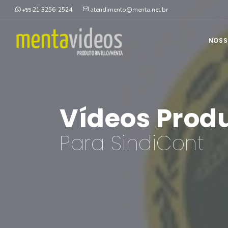
21 3256-2524
atendimento@menta.net.br
+55
NOSS
Vídeos Prod
Para SindiCont