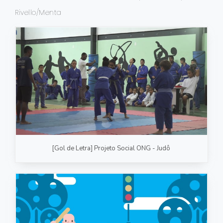
Rivello/Menta
FOTOGRAFIA
PRODUTO/SERVIÇO
GASTRONOMIA
CORPORATIVO
ESTÚDIO
FOTO/VÍDEO
VÍDEOS DE GASTRONOMIA
[Gol de Letra] Projeto Social ONG - Judô
RECEITA / AULA
PRODUTO/SERVIÇO
INSTITUCIONAL