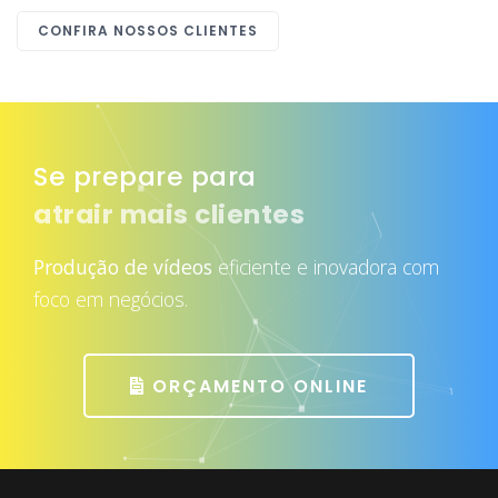
CONFIRA NOSSOS CLIENTES
Se prepare para
atrair mais clientes
Produção de vídeos
eficiente e inovadora com
foco em negócios.
ORÇAMENTO ONLINE