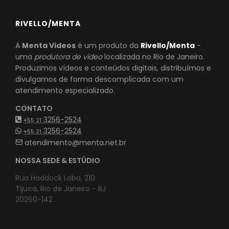
RIVELLO/MENTA
A
Menta Videos
é um produto da
Rivello/Menta
-
uma
produtora de vídeo
localizada no Rio de Janeiro.
Produzimos vídeos e conteúdos digitais, distribuímos e
divulgamos de forma descomplicada com um
atendimento especializado.
CONTATO
3256-2524
+55 21
3256-2524
+55 21
atendimento@menta.net.br
NOSSA SEDE & ESTÚDIO
Rua Haddock Lobo, 210
Tijuca, Rio de Janeiro - RJ
20260-142