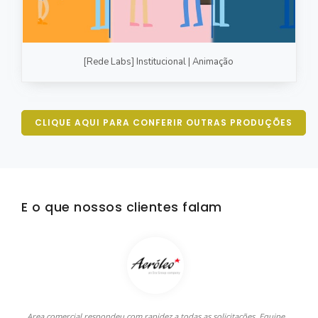
[Rede Labs] Institucional | Animação
CLIQUE AQUI PARA CONFERIR OUTRAS PRODUÇÕES
E o que nossos clientes falam
Area comercial respondeu com rapidez a todas as solicitações. Equipe
A