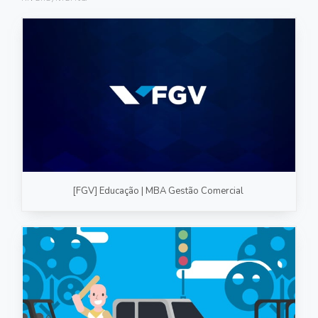
FOTOGRAFIA
PRODUTO/SERVIÇO
GASTRONOMIA
CORPORATIVO
ESTÚDIO
FOTO/VÍDEO
[FGV] Educação | MBA Gestão Comercial
VÍDEOS DE GASTRONOMIA
RECEITA / AULA
PRODUTO/SERVIÇO
INSTITUCIONAL