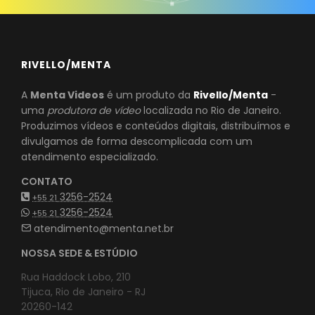
RIVELLO/MENTA
A
Menta Videos
é um produto da
Rivello/Menta
-
uma
produtora de vídeo
localizada no Rio de Janeiro.
Produzimos vídeos e conteúdos digitais, distribuímos e
divulgamos de forma descomplicada com um
atendimento especializado.
CONTATO
3256-2524
+55 21
3256-2524
+55 21
atendimento@menta.net.br
NOSSA SEDE & ESTÚDIO
Rua Haddock Lobo, 210
Tijuca, Rio de Janeiro - RJ
20260-142