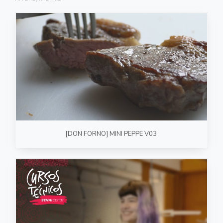
FOTOGRAFIA
PRODUTO/SERVIÇO
GASTRONOMIA
CORPORATIVO
ESTÚDIO
FOTO/VÍDEO
[DON FORNO] MINI PEPPE V03
VÍDEOS DE GASTRONOMIA
RECEITA / AULA
PRODUTO/SERVIÇO
INSTITUCIONAL