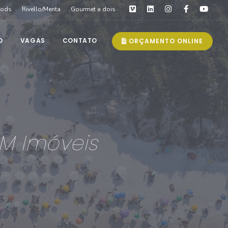
oods
Rivello/Menta
Gourmet a dois
O
VAGAS
CONTATO
ORÇAMENTO ONLINE
M Imóveis