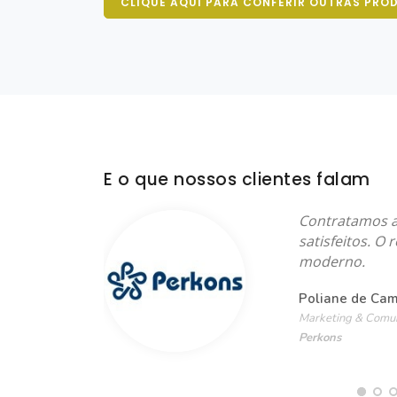
CLIQUE AQUI PARA CONFERIR OUTRAS PRO
E o que nossos clientes falam
mente
Contratamos a
rviços.
satisfeitos. O 
a
moderno.
clientes.
Poliane de Cam
Marketing & Comun
Perkons