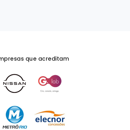
mpresas que acreditam
Tenho tranquilidade em produzir nossos víde
a Rivello/Menta, pois além da excelente qualid
prazo de entrega é sempre respeitado pela
produtora.
Lyris Costa
Coordenadora de Comunicação e Marketing
FGV - Fundação Getúlio Vargas