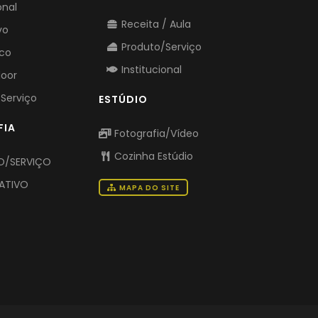
onal
Receita / Aula
vo
Produto/Serviço
ico
Institucional
door
Serviço
ESTÚDIO
FIA
Fotografia/Vídeo
Cozinha Estúdio
/SERVIÇO
ATIVO
MAPA DO SITE