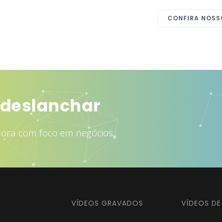
CONFIRA NOSS
rair mais clientes
dora com foco em negócios.
VÍDEOS GRAVADOS
VÍDEOS D