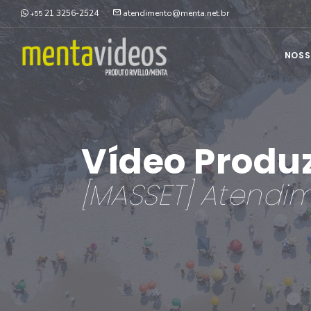
21 3256-2524
atendimento@menta.net.br
+55
NOSS
Vídeo Produ
[MASSET] Atendim