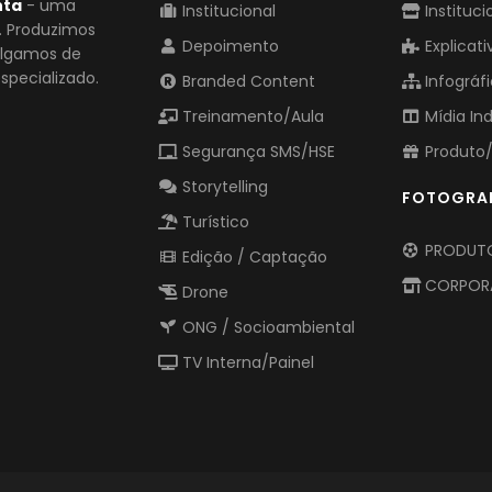
nta
- uma
Institucional
Instituci
o. Produzimos
Depoimento
Explicati
vulgamos de
pecializado.
Branded Content
Infográf
Treinamento/Aula
Mídia In
Segurança SMS/HSE
Produto/
Storytelling
FOTOGRA
Turístico
PRODUTO
Edição / Captação
CORPOR
Drone
ONG / Socioambiental
TV Interna/Painel