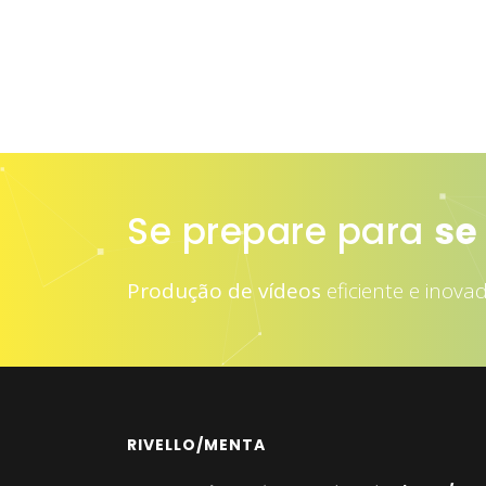
Se prepare para
at
Produção de vídeos
eficiente e inova
RIVELLO/MENTA