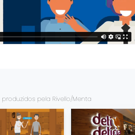
s
produzidos pela Rivello/Menta