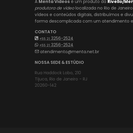
A
Menta Videos
é um produto da
Rivello/Me
produtora de vídeo
localizada no Rio de Janeir
vídeos e conteúdos digitais, distribuímos e di
forma descomplicada com um atendimento es
CONTATO
3256-2524
+55 21
3256-2524
+55 21
atendimento@menta.net.br
NOSSA SEDE & ESTÚDIO
Rua Haddock Lobo, 210
Tijuca, Rio de Janeiro - RJ
20260-142