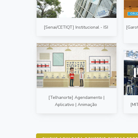
[Senai/CETIQT] Institucional - ISI
[Garo
[Telhanorte] Agendamento |
Aplicativo | Animação
[MI