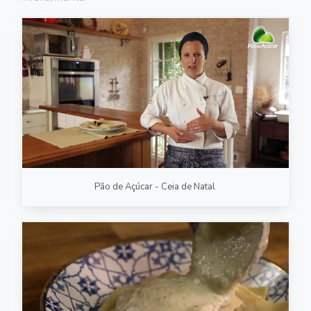
FOTOGRAFIA
PRODUTO/SERVIÇO
GASTRONOMIA
CORPORATIVO
ESTÚDIO
FOTO/VÍDEO
Pão de Açúcar - Ceia de Natal
VÍDEOS DE GASTRONOMIA
RECEITA / AULA
PRODUTO/SERVIÇO
INSTITUCIONAL