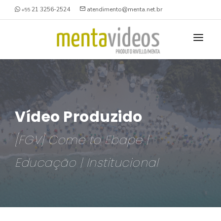
21 3256-2524
atendimento@menta.net.br
+55
NOSSO PORTFÓLIO
O QUE FAZEMOS
Vídeo Produzido
QUEM SOMOS
VÍDEOS GRAVADOS
[FGV] Come to Ebape |
ESTÚDIO
INSTITUCIONAL
VAGAS
Educação | Institucional
DEPOIMENTO
BRANDED CONTENT
CONTATO
TREINAMENTO / AULA
SEGURANÇA SMS/HSE