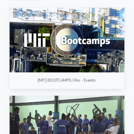
FOTOGRAFIA
PRODUTO/SERVIÇO
GASTRONOMIA
CORPORATIVO
ESTÚDIO
FOTO/VÍDEO
[MIT] BOOTCAMPS / Rio - Evento
VÍDEOS DE GASTRONOMIA
RECEITA / AULA
PRODUTO/SERVIÇO
INSTITUCIONAL