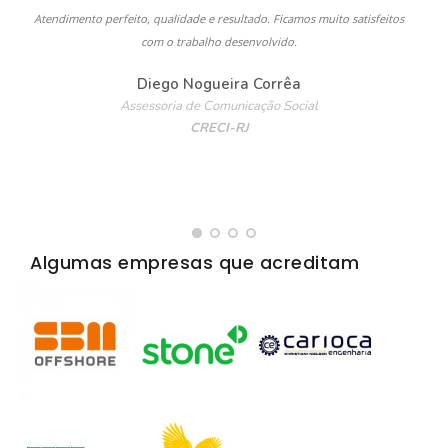
Atendimento perfeito, qualidade e resultado. Ficamos muito satisfeitos
com o trabalho desenvolvido.
d
e
Diego Nogueira Corrêa
Assessoria de Comunicação Social
CRECI-RJ
Algumas empresas que acreditam