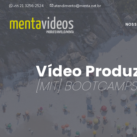
21 3256-2524
atendimento@menta.net.br
+55
NOSS
Vídeo Produ
[MIT] BOOTCAMPS 