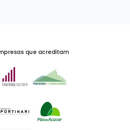
mpresas que acreditam
Area comercial respondeu com rapidez a toda
solicitações. Equipe de Campo teve um trabal
adequado no local de gravação e atendeu as
solicitações do cliente.
Fernando Ribeiro
Commercial & Contracts Coordinator
Aeróleo Táxi Aéreo