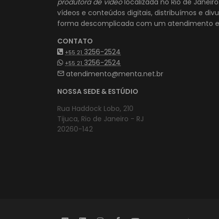
produtora de vídeo
localizada no Rio de Janeir
vídeos e conteúdos digitais, distribuímos e di
forma descomplicada com um atendimento es
CONTATO
3256-2524
+55 21
3256-2524
+55 21
atendimento@menta.net.br
NOSSA SEDE & ESTÚDIO
Rua Haddock Lobo, 210
Tijuca, Rio de Janeiro - RJ
20260-142