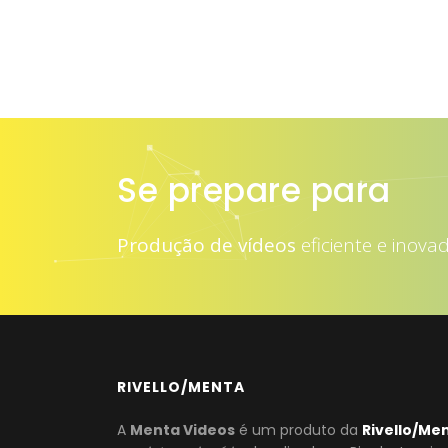
Se prepare para
at
Produção de vídeos
eficiente e inova
RIVELLO/MENTA
A
Menta Videos
é um produto da
Rivello/Me