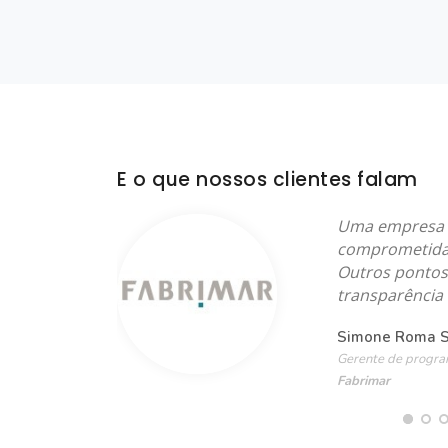
E o que nossos clientes falam
à produção,
Uma empresa c
 processo. O
comprometida 
 atenção aos
Outros pontos 
transparência 
Simone Roma Si
Gerente de progra
Fabrimar