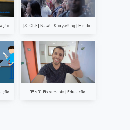
cação
[STONE] Natal | Storytelling | Minidoc
mação
[IBMR] Fisioterapia | Educação