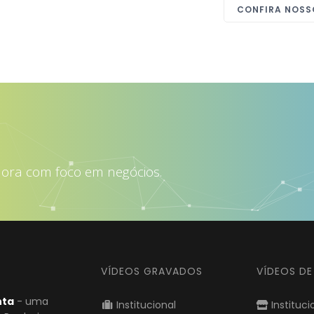
CONFIRA NOSS
rair mais clientes
dora com foco em negócios.
VÍDEOS GRAVADOS
VÍDEOS D
nta
- uma
Institucional
Instituci