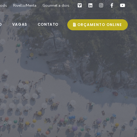
oods
Rivello/Menta
Gourmet a dois
O
VAGAS
CONTATO
ORÇAMENTO ONLINE