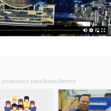
s
produzidos pela Rivello/Menta