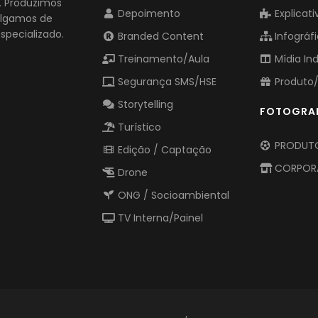
o. Produzimos
Depoimento
Explicati
vulgamos de
pecializado.
Branded Content
Infográf
Treinamento/Aula
Mídia In
Segurança SMS/HSE
Produto/
Storytelling
FOTOGRA
Turístico
PRODUTO
Edição / Captação
CORPOR
Drone
ONG / Socioambiental
TV Interna/Painel