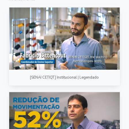
FOTOGRAFIA
PRODUTO/SERVIÇO
GASTRONOMIA
CORPORATIVO
ESTÚDIO
FOTO/VÍDEO
[SENAI CETIQT] Institucional | Legendado
VÍDEOS DE GASTRONOMIA
RECEITA / AULA
PRODUTO/SERVIÇO
INSTITUCIONAL