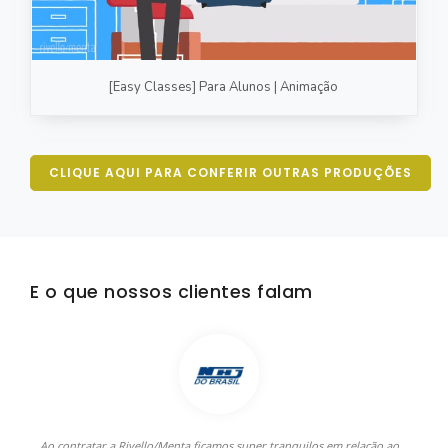
[Easy Classes] Para Alunos | Animação
CLIQUE AQUI PARA CONFERIR OUTRAS PRODUÇÕES
E o que nossos clientes falam
Ao contratar a Rivello/Menta ficamos super tranquilos em relação ao
A