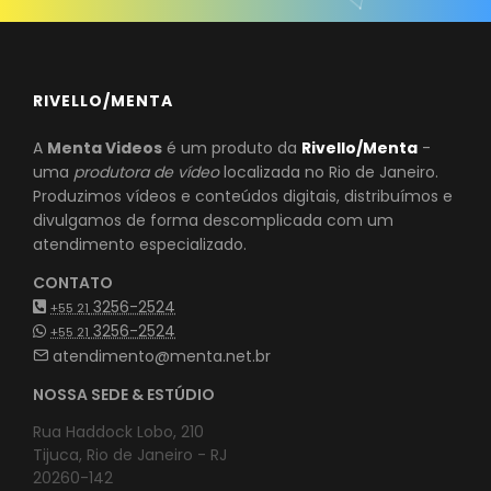
RIVELLO/MENTA
A
Menta Videos
é um produto da
Rivello/Menta
-
uma
produtora de vídeo
localizada no Rio de Janeiro.
Produzimos vídeos e conteúdos digitais, distribuímos e
divulgamos de forma descomplicada com um
atendimento especializado.
CONTATO
3256-2524
+55 21
3256-2524
+55 21
atendimento@menta.net.br
NOSSA SEDE & ESTÚDIO
Rua Haddock Lobo, 210
Tijuca, Rio de Janeiro - RJ
20260-142