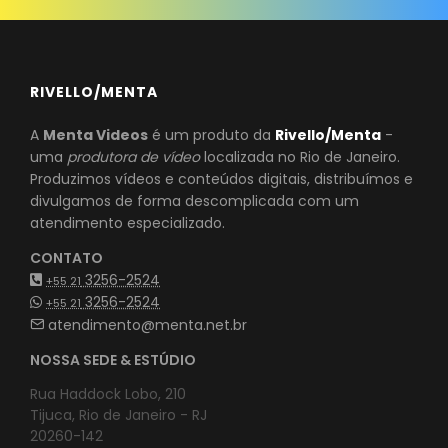
RIVELLO/MENTA
A
Menta Videos
é um produto da
Rivello/Menta
-
uma
produtora de vídeo
localizada no Rio de Janeiro.
Produzimos vídeos e conteúdos digitais, distribuímos e
divulgamos de forma descomplicada com um
atendimento especializado.
CONTATO
3256-2524
+55 21
3256-2524
+55 21
atendimento@menta.net.br
NOSSA SEDE & ESTÚDIO
Rua Haddock Lobo, 210
Tijuca, Rio de Janeiro - RJ
20260-142