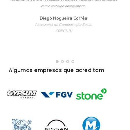
com o trabalho desenvolvido.
d
e
Diego Nogueira Corrêa
Assessoria de Comunicação Social
CRECI-RJ
Algumas empresas que acreditam