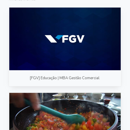
FOTOGRAFIA
PRODUTO/SERVIÇO
GASTRONOMIA
CORPORATIVO
ESTÚDIO
FOTO/VÍDEO
[FGV] Educação | MBA Gestão Comercial
VÍDEOS DE GASTRONOMIA
RECEITA / AULA
PRODUTO/SERVIÇO
INSTITUCIONAL