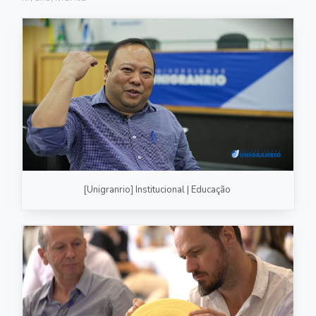
FOTOGRAFIA
PRODUTO/SERVIÇO
GASTRONOMIA
CORPORATIVO
ESTÚDIO
FOTO/VÍDEO
[Unigranrio] Institucional | Educação
VÍDEOS DE GASTRONOMIA
RECEITA / AULA
PRODUTO/SERVIÇO
INSTITUCIONAL