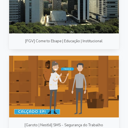
[FGV] Come to Ebape | Educação | Institucional
[Garoto | Nestlé] SMS - Segurança do Trabalho