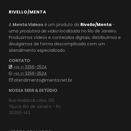
RIVELLO/MENTA
A
Menta Videos
é um produto da
Rivello/Menta
-
uma
produtora de vídeo
localizada no Rio de Janeiro.
Produzimos vídeos e conteúdos digitais, distribuímos e
divulgamos de forma descomplicada com um
atendimento especializado.
CONTATO
3256-2524
+55 21
3256-2524
+55 21
atendimento@menta.net.br
NOSSA SEDE & ESTÚDIO
Rua Haddock Lobo, 210
Tijuca, Rio de Janeiro - RJ
20260-142