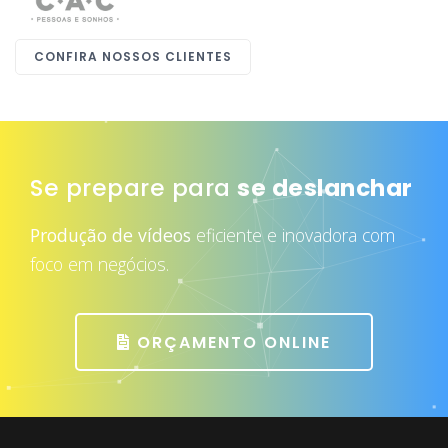
CONFIRA NOSSOS CLIENTES
Se prepare para
atrair mais clientes
Produção de vídeos
eficiente e inovadora com
foco em negócios.
ORÇAMENTO ONLINE