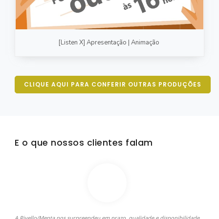
[Listen X] Apresentação | Animação
CLIQUE AQUI PARA CONFERIR OUTRAS PRODUÇÕES
E o que nossos clientes falam
A Rivello/Menta nos surpreendeu em prazo, qualidade e disponibilidade
A