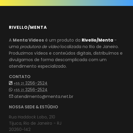
RIVELLO/MENTA
A
Menta Videos
é um produto da
Rivello/Menta
-
uma
produtora de vídeo
localizada no Rio de Janeiro.
Produzimos vídeos e conteúdos digitais, distribuímos e
divulgamos de forma descomplicada com um
atendimento especializado.
CONTATO
3256-2524
+55 21
3256-2524
+55 21
atendimento@menta.net.br
NOSSA SEDE & ESTÚDIO
Rua Haddock Lobo, 210
Tijuca, Rio de Janeiro - RJ
20260-142