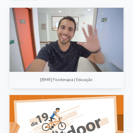
FOTOGRAFIA
PRODUTO/SERVIÇO
GASTRONOMIA
CORPORATIVO
ESTÚDIO
FOTO/VÍDEO
[IBMR] Fisioterapia | Educação
VÍDEOS DE GASTRONOMIA
RECEITA / AULA
PRODUTO/SERVIÇO
INSTITUCIONAL