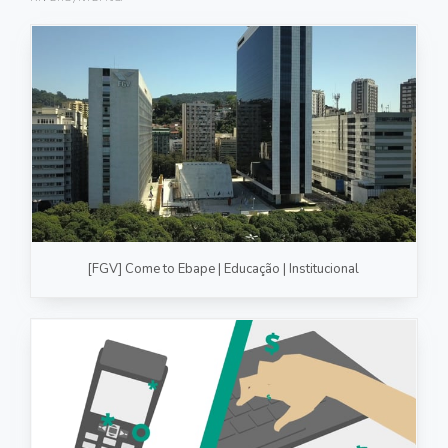
FOTOGRAFIA
PRODUTO/SERVIÇO
GASTRONOMIA
CORPORATIVO
ESTÚDIO
FOTO/VÍDEO
[FGV] Come to Ebape | Educação | Institucional
VÍDEOS DE GASTRONOMIA
RECEITA / AULA
PRODUTO/SERVIÇO
INSTITUCIONAL