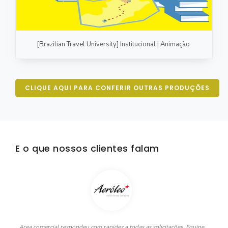
[Brazilian Travel University] Institucional | Animação
CLIQUE AQUI PARA CONFERIR OUTRAS PRODUÇÕES
E o que nossos clientes falam
Area comercial respondeu com rapidez a todas as solicitações. Equipe
C