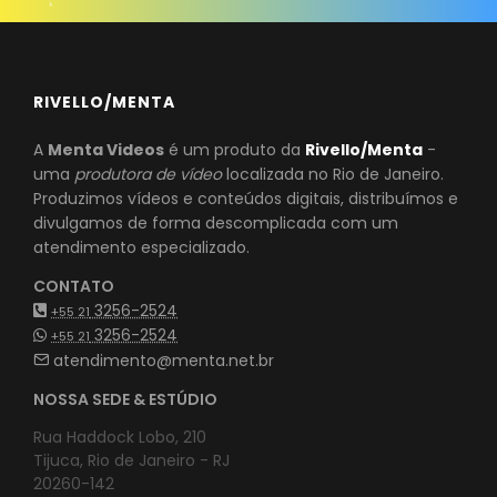
RIVELLO/MENTA
A
Menta Videos
é um produto da
Rivello/Menta
-
uma
produtora de vídeo
localizada no Rio de Janeiro.
Produzimos vídeos e conteúdos digitais, distribuímos e
divulgamos de forma descomplicada com um
atendimento especializado.
CONTATO
3256-2524
+55 21
3256-2524
+55 21
atendimento@menta.net.br
NOSSA SEDE & ESTÚDIO
Rua Haddock Lobo, 210
Tijuca, Rio de Janeiro - RJ
20260-142