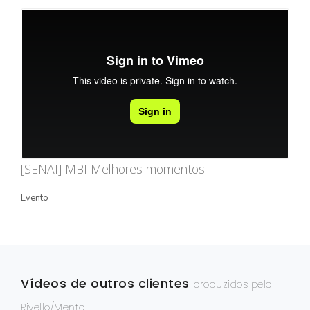
STORYTELLING
TURÍSTICO
EDIÇÃO / CAPTAÇÃO
DRONE
ONG/SOCIOAMBIENTAL
TV INTERNA/PAINEL
[SENAI] MBI Melhores momentos
VÍDEOS ANIMADOS
Evento
INSTITUCIONAL
EXPLICATIVO
INFOGRÁFICO
Vídeos de outros clientes
MÍDIA INDOOR
produzidos pela
Rivello/Menta
PRODUTO/SERVIÇO