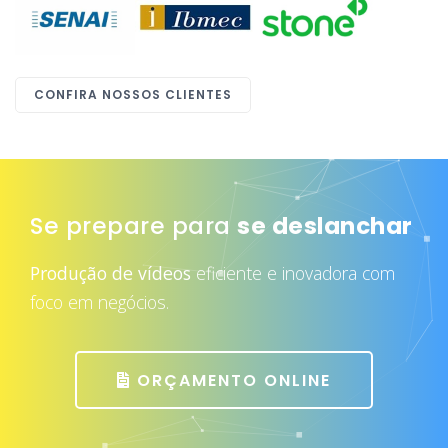
CONFIRA NOSSOS CLIENTES
Se prepare para
atrair mais clientes
Produção de vídeos
eficiente e inovadora com
foco em negócios.
ORÇAMENTO ONLINE