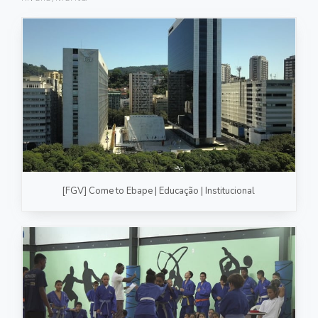
FOTOGRAFIA
PRODUTO/SERVIÇO
GASTRONOMIA
CORPORATIVO
ESTÚDIO
FOTO/VÍDEO
[FGV] Come to Ebape | Educação | Institucional
VÍDEOS DE GASTRONOMIA
RECEITA / AULA
PRODUTO/SERVIÇO
INSTITUCIONAL