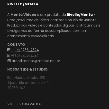
RIVELLO/MENTA
A
Menta Videos
é um produto da
Rivello/Menta
-
uma
produtora de vídeo
localizada no Rio de Janeiro.
Produzimos vídeos e conteúdos digitais, distribuímos e
divulgamos de forma descomplicada com um
atendimento especializado.
CONTATO
3256-2524
+55 21
3256-2524
+55 21
atendimento@menta.net.br
NOSSA SEDE & ESTÚDIO
Rua Haddock Lobo, 210
Tijuca, Rio de Janeiro - RJ
20260-142
VÍDEOS GRAVADOS