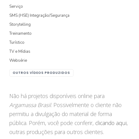
Serviço
FOTOGRAFIA
SMS (HSE) Integração/Segurança
Storytelling
PRODUTO/SERVIÇO
Treinamento
GASTRONOMIA
Turístico
CORPORATIVO
TV e Mídias
Websérie
ESTÚDIO
OUTROS VÍDEOS PRODUZIDOS
FOTO/VÍDEO
VÍDEOS DE GASTRONOMIA
Não há projetos disponíveis online para
Argamassa Brasil
. Possivelmente o cliente não
RECEITA / AULA
permitiu a divulgação do material de forma
PRODUTO/SERVIÇO
pública. Porém, você pode conferir,
clicando aqui
,
INSTITUCIONAL
outras produções para outros clientes.