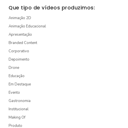
STORYTELLING
Que tipo de vídeos produzimos:
TURÍSTICO
Animação 2D
Animação Educacional
EDIÇÃO / CAPTAÇÃO
Apresentação
DRONE
Branded Content
ONG/SOCIOAMBIENTAL
Corporativo
TV INTERNA/PAINEL
Depoimento
Drone
VÍDEOS ANIMADOS
Educação
Em Destaque
INSTITUCIONAL
Evento
EXPLICATIVO
Gastronomia
INFOGRÁFICO
Institucional
MÍDIA INDOOR
Making Of
Produto
PRODUTO/SERVIÇO