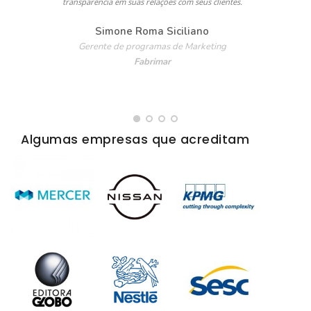
transparência em suas relações com seus clientes.
e
Simone Roma Siciliano
Gerente de programas de Marketing
Fabrimar
Algumas empresas que acreditam