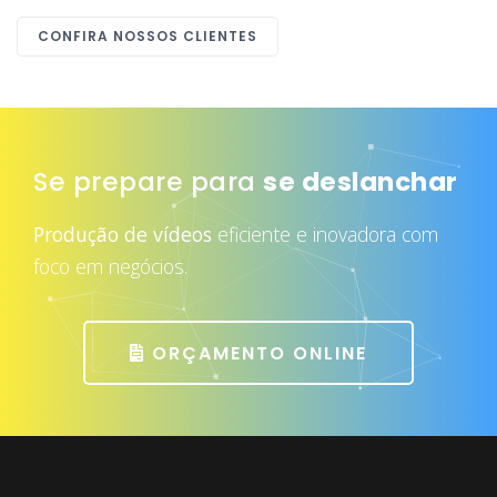
CONFIRA NOSSOS CLIENTES
Se prepare para
se deslanchar
Produção de vídeos
eficiente e inovadora com
foco em negócios.
ORÇAMENTO ONLINE