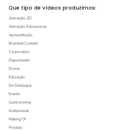
STORYTELLING
Que tipo de vídeos produzimos:
TURÍSTICO
Animação 2D
Animação Educacional
EDIÇÃO / CAPTAÇÃO
Apresentação
DRONE
Branded Content
ONG/SOCIOAMBIENTAL
Corporativo
TV INTERNA/PAINEL
Depoimento
Drone
VÍDEOS ANIMADOS
Educação
Em Destaque
INSTITUCIONAL
Evento
EXPLICATIVO
Gastronomia
INFOGRÁFICO
Institucional
MÍDIA INDOOR
Making Of
Produto
PRODUTO/SERVIÇO