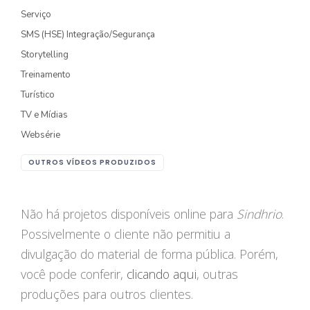
Serviço
FOTOGRAFIA
SMS (HSE) Integração/Segurança
Storytelling
PRODUTO/SERVIÇO
Treinamento
GASTRONOMIA
Turístico
CORPORATIVO
TV e Mídias
Websérie
ESTÚDIO
OUTROS VÍDEOS PRODUZIDOS
FOTO/VÍDEO
VÍDEOS DE GASTRONOMIA
Não há projetos disponíveis online para
Sindhrio
.
Possivelmente o cliente não permitiu a
RECEITA / AULA
divulgação do material de forma pública. Porém,
PRODUTO/SERVIÇO
você pode conferir,
clicando aqui
, outras
INSTITUCIONAL
produções para outros clientes.