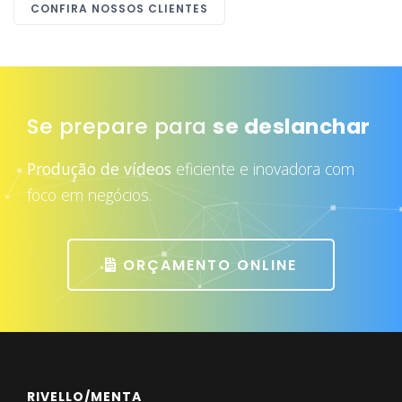
CONFIRA NOSSOS CLIENTES
Se prepare para
se deslanchar
Produção de vídeos
eficiente e inovadora com
foco em negócios.
ORÇAMENTO ONLINE
RIVELLO/MENTA