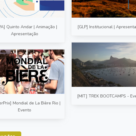
PA] Quinto Andar | Animação |
[GLP] Institucional | Apresent
Apresentação
[MIT] TREK BOOTCAMPS - Ev
rPrix] Mondial de La Bière Rio |
Evento