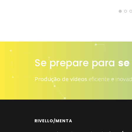
Se prepare para
at
Produção de vídeos
eficiente e inova
RIVELLO/MENTA