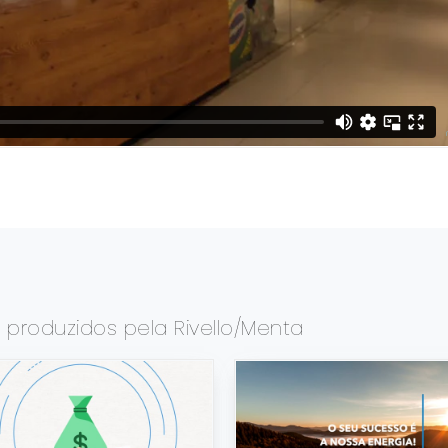
s
produzidos pela Rivello/Menta