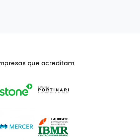
mpresas que acreditam
Uma empresa cortês, pontual e extremament
comprometida com a qualidade de seus serviç
Outros pontos que destaco é a rapidez, e a
transparência em suas relações com seus clien
Simone Roma Siciliano
Gerente de programas de Marketing
Fabrimar