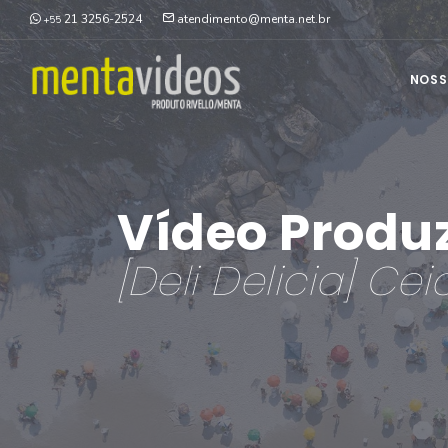
21 3256-2524
atendimento@menta.net.br
+55
NOSS
Vídeo Produ
[Deli Delicia] C