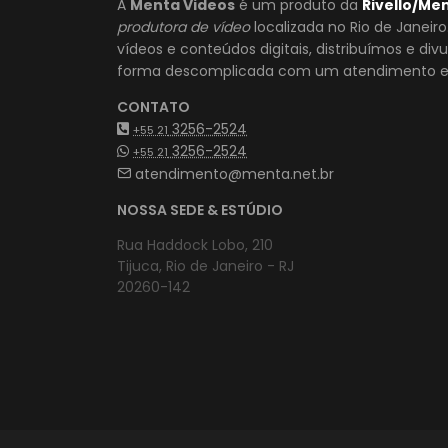
A
Menta Videos
é um produto da
Rivello/Me
produtora de vídeo
localizada no Rio de Janeir
vídeos e conteúdos digitais, distribuímos e di
forma descomplicada com um atendimento es
CONTATO
3256-2524
+55 21
3256-2524
+55 21
atendimento@menta.net.br
NOSSA SEDE & ESTÚDIO
Rua Haddock Lobo, 210
Tijuca, Rio de Janeiro - RJ
20260-142