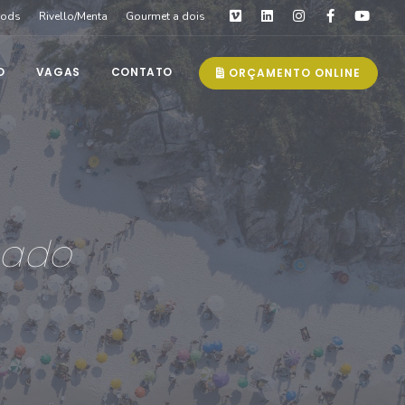
oods
Rivello/Menta
Gourmet a dois
O
VAGAS
CONTATO
ORÇAMENTO ONLINE
cado