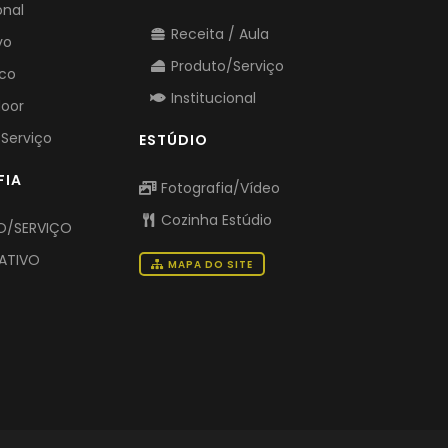
onal
Receita / Aula
vo
Produto/Serviço
ico
Institucional
door
Serviço
ESTÚDIO
FIA
Fotografia/Vídeo
Cozinha Estúdio
/SERVIÇO
ATIVO
MAPA DO SITE