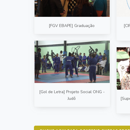
[FGV EBAPE] Graduação
[CI
[Gol de Letra] Projeto Social ONG -
Judô
[Supe