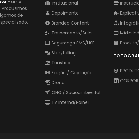
nta
- uma
Institucional
Instituci
o. Produzimos
Depoimento
Explicati
vulgamos de
pecializado.
Branded Content
Infográf
Treinamento/Aula
Mídia In
Segurança SMS/HSE
Produto/
Storytelling
FOTOGRA
Turístico
PRODUTO
Edição / Captação
CORPOR
Drone
ONG / Socioambiental
TV Interna/Painel