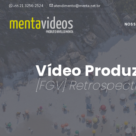
21 3256-2524
atendimento@menta.net.br
+55
NOSS
Vídeo Produ
[FGV] Retrospect