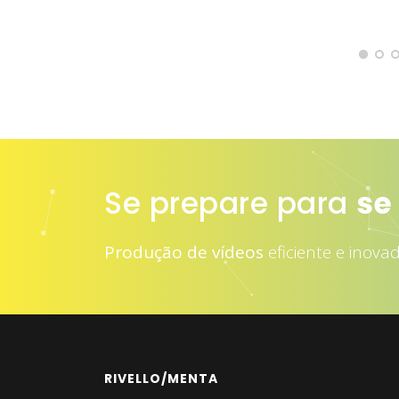
Se prepare para
at
Produção de vídeos
eficiente e inova
RIVELLO/MENTA