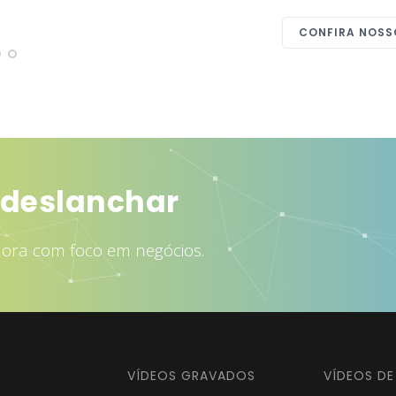
CONFIRA NOSS
rair mais clientes
dora com foco em negócios.
VÍDEOS GRAVADOS
VÍDEOS D