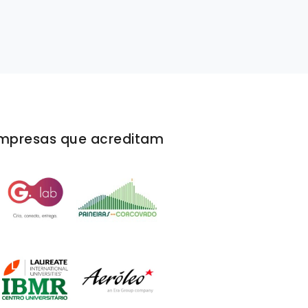
mpresas que acreditam
A Rivello/Menta foi certeira, chegamos com u
necessidade já bem desenhada e eles assumi
projeto como se fosse deles. Procuraram ent
melhor o nosso negócio para propor melhoria
pessoal de Produção é bastante profissional e
amigável, isso proporcionou um resultado fina
excepcional.
Antonio Junior