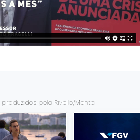
s
produzidos pela Rivello/Menta