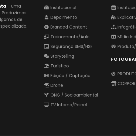
nta
- uma
Institucional
Instituci
o. Produzimos
Depoimento
Explicati
vulgamos de
pecializado.
Branded Content
Infográf
Treinamento/Aula
Mídia In
Segurança SMS/HSE
Produto/
Storytelling
FOTOGRA
Turístico
PRODUTO
Edição / Captação
CORPOR
Drone
ONG / Socioambiental
TV Interna/Painel