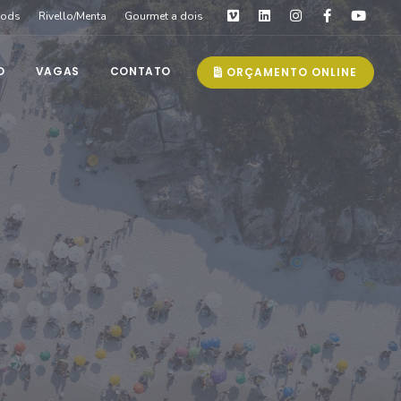
oods
Rivello/Menta
Gourmet a dois
O
VAGAS
CONTATO
ORÇAMENTO ONLINE