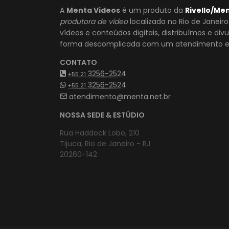
A
Menta Videos
é um produto da
Rivello/Me
produtora de vídeo
localizada no Rio de Janeir
vídeos e conteúdos digitais, distribuímos e di
forma descomplicada com um atendimento es
CONTATO
3256-2524
+55 21
3256-2524
+55 21
atendimento@menta.net.br
NOSSA SEDE & ESTÚDIO
Rua Haddock Lobo, 210
Tijuca, Rio de Janeiro - RJ
20260-142