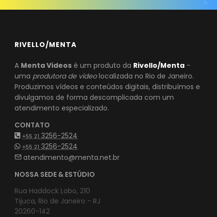
RIVELLO/MENTA
A
Menta Videos
é um produto da
Rivello/Menta
-
uma
produtora de vídeo
localizada no Rio de Janeiro.
Produzimos vídeos e conteúdos digitais, distribuímos e
divulgamos de forma descomplicada com um
atendimento especializado.
CONTATO
3256-2524
+55 21
3256-2524
+55 21
atendimento@menta.net.br
NOSSA SEDE & ESTÚDIO
Rua Haddock Lobo, 210
Tijuca, Rio de Janeiro - RJ
20260-142