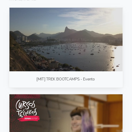
FOTOGRAFIA
PRODUTO/SERVIÇO
GASTRONOMIA
CORPORATIVO
ESTÚDIO
FOTO/VÍDEO
[MIT] TREK BOOTCAMPS - Evento
VÍDEOS DE GASTRONOMIA
RECEITA / AULA
PRODUTO/SERVIÇO
INSTITUCIONAL