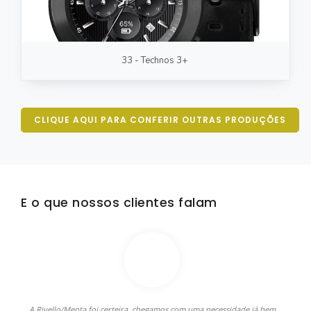
33 - Technos 3+
CLIQUE AQUI PARA CONFERIR OUTRAS PRODUÇÕES
E o que nossos clientes falam
A Rivello/Menta foi certeira, chegamos com uma necessidade já bem
A