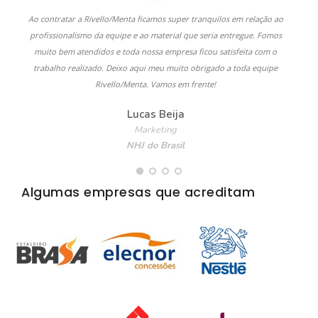
Ao contratar a Rivello/Menta ficamos super tranquilos em relação ao
profissionalismo da equipe e ao material que seria entregue. Fomos
q
muito bem atendidos e toda nossa empresa ficou satisfeita com o
trabalho realizado. Deixo aqui meu muito obrigado a toda equipe
Rivello/Menta. Vamos em frente!
Lucas Beija
Marketing
NHJ do Brasil
Algumas empresas que acreditam