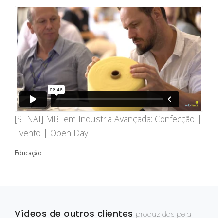
STORYTELLING
TURÍSTICO
EDIÇÃO / CAPTAÇÃO
DRONE
ONG/SOCIOAMBIENTAL
TV INTERNA/PAINEL
[SENAI] MBI em Industria Avançada: Confecção |
VÍDEOS ANIMADOS
Evento | Open Day
INSTITUCIONAL
Educação
EXPLICATIVO
INFOGRÁFICO
MÍDIA INDOOR
Vídeos de outros clientes
produzidos pela
PRODUTO/SERVIÇO