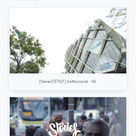
FOTOGRAFIA
PRODUTO/SERVIÇO
GASTRONOMIA
CORPORATIVO
ESTÚDIO
FOTO/VÍDEO
[Senai/CETIQT] Institucional - ISI
VÍDEOS DE GASTRONOMIA
RECEITA / AULA
PRODUTO/SERVIÇO
INSTITUCIONAL