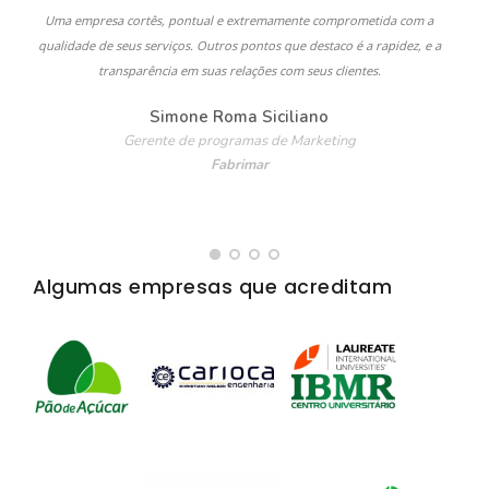
Uma empresa cortês, pontual e extremamente comprometida com a
A
qualidade de seus serviços. Outros pontos que destaco é a rapidez, e a
transparência em suas relações com seus clientes.
Simone Roma Siciliano
Gerente de programas de Marketing
Fabrimar
Algumas empresas que acreditam