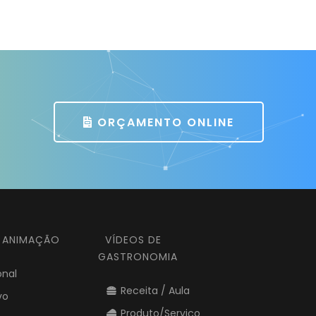
ORÇAMENTO ONLINE
E ANIMAÇÃO
VÍDEOS DE
GASTRONOMIA
onal
Receita / Aula
vo
Produto/Serviço