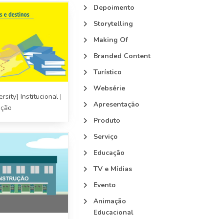
Depoimento
Storytelling
Making Of
Branded Content
Turístico
Websérie
rsity] Institucional |
Apresentação
ação
Produto
Serviço
Educação
TV e Mídias
Evento
Animação
Educacional