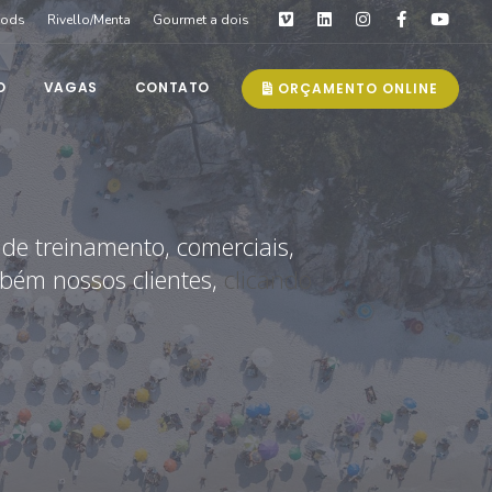
oods
Rivello/Menta
Gourmet a dois
O
VAGAS
CONTATO
ORÇAMENTO ONLINE
 de treinamento, comerciais,
mbém nossos clientes,
clicando