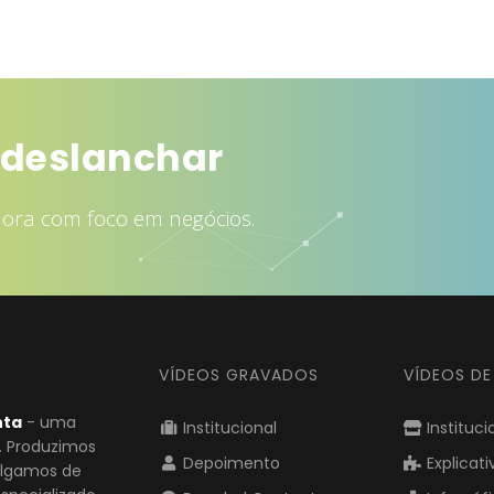
rair mais clientes
dora com foco em negócios.
VÍDEOS GRAVADOS
VÍDEOS D
nta
- uma
Institucional
Instituci
o. Produzimos
Depoimento
Explicati
vulgamos de