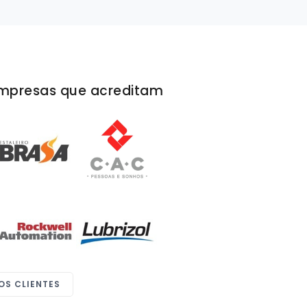
mpresas que acreditam
Uma empresa cortês, pontual e extremament
comprometida com a qualidade de seus serviç
Outros pontos que destaco é a rapidez, e a
transparência em suas relações com seus clien
Simone Roma Siciliano
Gerente de programas de Marketing
Fabrimar
OS CLIENTES