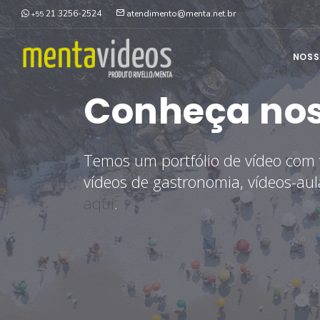
21 3256-2524
atendimento@menta.net.br
+55
NOSS
Conheça noss
Temos um portfólio de vídeo com v
vídeos de gastronomia, vídeos-aul
aqui
.