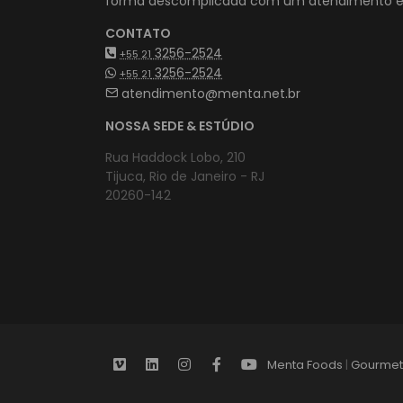
forma descomplicada com um atendimento es
CONTATO
3256-2524
+55 21
3256-2524
+55 21
atendimento@menta.net.br
NOSSA SEDE & ESTÚDIO
Rua Haddock Lobo, 210
Tijuca, Rio de Janeiro - RJ
20260-142
Menta Foods
|
Gourmet 