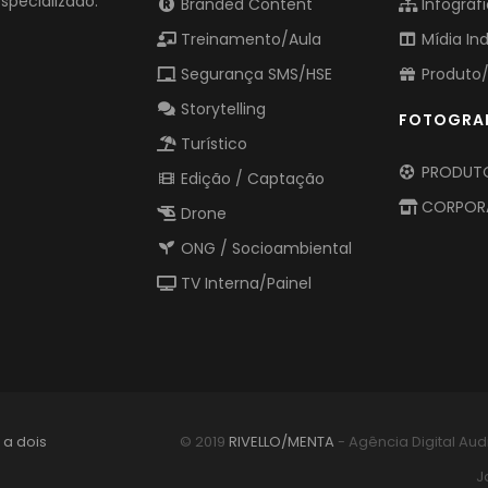
pecializado.
Branded Content
Infográf
Treinamento/Aula
Mídia In
Segurança SMS/HSE
Produto/
Storytelling
FOTOGRA
Turístico
PRODUTO
Edição / Captação
CORPOR
Drone
ONG / Socioambiental
TV Interna/Painel
a dois
© 2019
RIVELLO/MENTA
- Agência Digital Aud
J