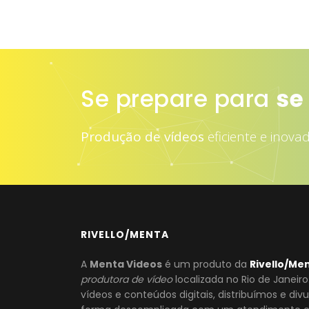
Se prepare para
at
Produção de vídeos
eficiente e inova
RIVELLO/MENTA
A
Menta Videos
é um produto da
Rivello/Me
produtora de vídeo
localizada no Rio de Janeir
vídeos e conteúdos digitais, distribuímos e di