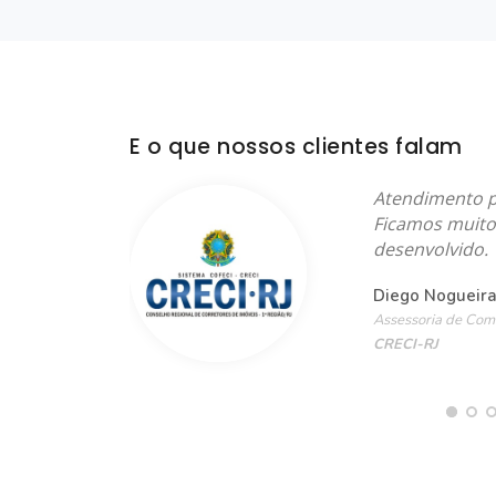
E o que nossos clientes falam
à produção,
Atendimento pe
 processo. O
Ficamos muito 
 atenção aos
desenvolvido.
Diego Nogueira
Assessoria de Com
CRECI-RJ