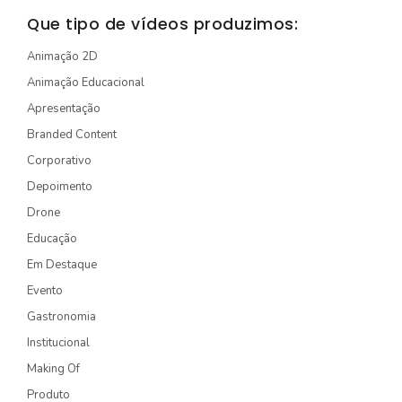
STORYTELLING
Que tipo de vídeos produzimos:
TURÍSTICO
Animação 2D
Animação Educacional
EDIÇÃO / CAPTAÇÃO
Apresentação
DRONE
Branded Content
ONG/SOCIOAMBIENTAL
Corporativo
TV INTERNA/PAINEL
Depoimento
Drone
VÍDEOS ANIMADOS
Educação
Em Destaque
INSTITUCIONAL
Evento
EXPLICATIVO
Gastronomia
INFOGRÁFICO
Institucional
MÍDIA INDOOR
Making Of
Produto
PRODUTO/SERVIÇO