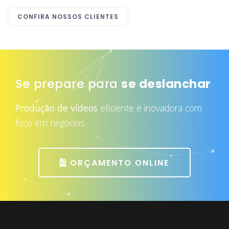
CONFIRA NOSSOS CLIENTES
Se prepare para
se deslanchar
Produção de vídeos
eficiente e inovadora com
foco em negócios.
ORÇAMENTO ONLINE