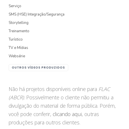
Serviço
FOTOGRAFIA
SMS (HSE) Integração/Segurança
Storytelling
PRODUTO/SERVIÇO
Treinamento
GASTRONOMIA
Turístico
CORPORATIVO
TV e Mídias
Websérie
ESTÚDIO
OUTROS VÍDEOS PRODUZIDOS
FOTO/VÍDEO
VÍDEOS DE GASTRONOMIA
Não há projetos disponíveis online para
FLAC
(ABCR)
. Possivelmente o cliente não permitiu a
RECEITA / AULA
divulgação do material de forma pública. Porém,
PRODUTO/SERVIÇO
você pode conferir,
clicando aqui
, outras
INSTITUCIONAL
produções para outros clientes.