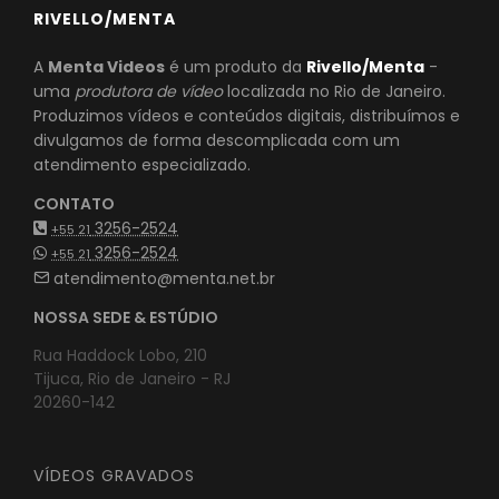
RIVELLO/MENTA
A
Menta Videos
é um produto da
Rivello/Menta
-
uma
produtora de vídeo
localizada no Rio de Janeiro.
Produzimos vídeos e conteúdos digitais, distribuímos e
divulgamos de forma descomplicada com um
atendimento especializado.
CONTATO
3256-2524
+55 21
3256-2524
+55 21
atendimento@menta.net.br
NOSSA SEDE & ESTÚDIO
Rua Haddock Lobo, 210
Tijuca, Rio de Janeiro - RJ
20260-142
VÍDEOS GRAVADOS