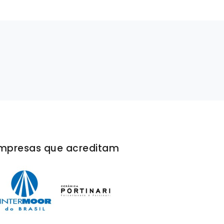
mpresas que acreditam
A Cerâmica Portinari ficou muito satisfeita co
serviço prestado pela Rivello/Menta. Além de 
nossas expectativas, tudo aconteceu com mui
eficiência e eficácia, sem nenhuma complicaçã
Briefing claro e edição excelente. Recomenda