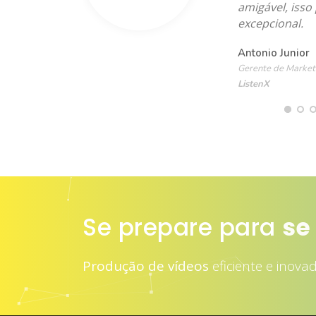
amigável, isso
excepcional.
Antonio Junior
Gerente de Market
ListenX
Se prepare para
se
Produção de vídeos
eficiente e inova