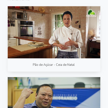
FOTOGRAFIA
PRODUTO/SERVIÇO
GASTRONOMIA
CORPORATIVO
ESTÚDIO
FOTO/VÍDEO
Pão de Açúcar - Ceia de Natal
VÍDEOS DE GASTRONOMIA
RECEITA / AULA
PRODUTO/SERVIÇO
INSTITUCIONAL