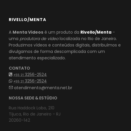
RIVELLO/MENTA
A
Menta Videos
é um produto da
Rivello/Menta
-
uma
produtora de vídeo
localizada no Rio de Janeiro.
Produzimos vídeos e conteúdos digitais, distribuímos e
divulgamos de forma descomplicada com um
atendimento especializado.
CONTATO
3256-2524
+55 21
3256-2524
+55 21
atendimento@menta.net.br
NOSSA SEDE & ESTÚDIO
Rua Haddock Lobo, 210
Tijuca, Rio de Janeiro - RJ
20260-142