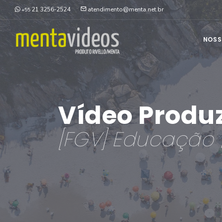
21 3256-2524
atendimento@menta.net.br
+55
NOSS
Vídeo Produ
[FGV] Educação 