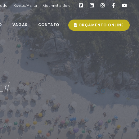
oods
Rivello/Menta
Gourmet a dois
O
VAGAS
CONTATO
ORÇAMENTO ONLINE
al