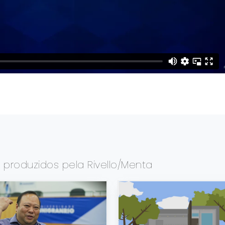
s
produzidos pela Rivello/Menta