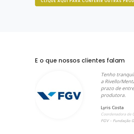
CLIQUE AQUI PARA CONFERIR OUTRAS PRO
E o que nossos clientes falam
uito
Tenho tranqui
ivo e
a Rivello/Ment
prazo de entr
produtora.
Lyris Costa
Coordenadora de 
FGV - Fundação G