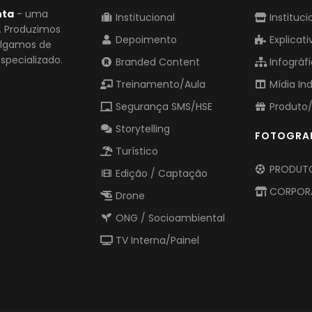
nta
- uma
Institucional
Instituci
o. Produzimos
Depoimento
Explicati
vulgamos de
pecializado.
Branded Content
Infográf
Treinamento/Aula
Mídia In
Segurança SMS/HSE
Produto/
Storytelling
FOTOGRA
Turístico
PRODUTO
Edição / Captação
CORPOR
Drone
ONG / Socioambiental
TV Interna/Painel