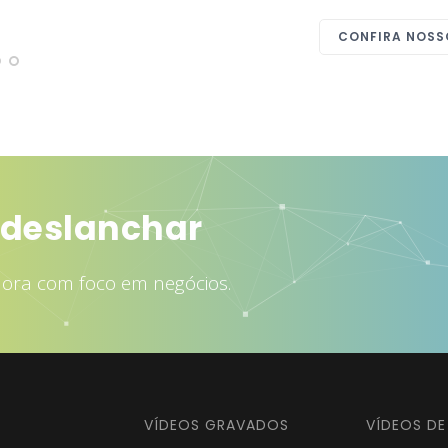
CONFIRA NOSS
rair mais clientes
dora com foco em negócios.
VÍDEOS GRAVADOS
VÍDEOS D