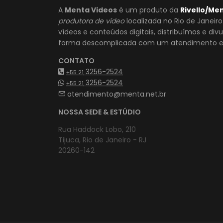
A
Menta Videos
é um produto da
Rivello/Me
produtora de vídeo
localizada no Rio de Janeir
vídeos e conteúdos digitais, distribuímos e di
forma descomplicada com um atendimento es
CONTATO
3256-2524
+55 21
3256-2524
+55 21
atendimento@menta.net.br
NOSSA SEDE & ESTÚDIO
Rua Haddock Lobo, 210
Tijuca, Rio de Janeiro - RJ
20260-142