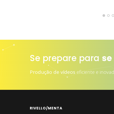
Se prepare para
at
Produção de vídeos
eficiente e inova
RIVELLO/MENTA