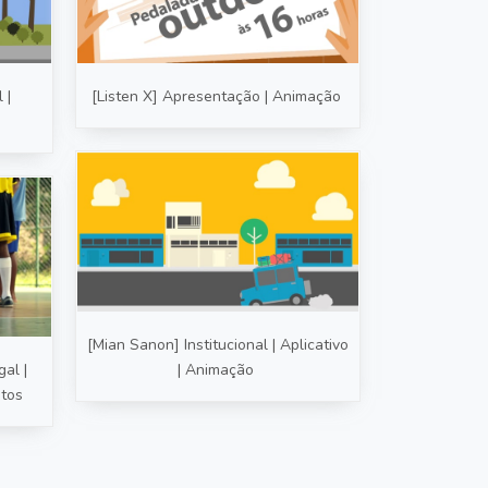
 |
[Listen X] Apresentação | Animação
[Mian Sanon] Institucional | Aplicativo
al |
| Animação
ntos