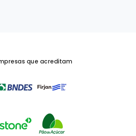
mpresas que acreditam
Area comercial respondeu com rapidez a toda
solicitações. Equipe de Campo teve um trabal
adequado no local de gravação e atendeu as
solicitações do cliente.
Fernando Ribeiro
Commercial & Contracts Coordinator
Aeróleo Táxi Aéreo